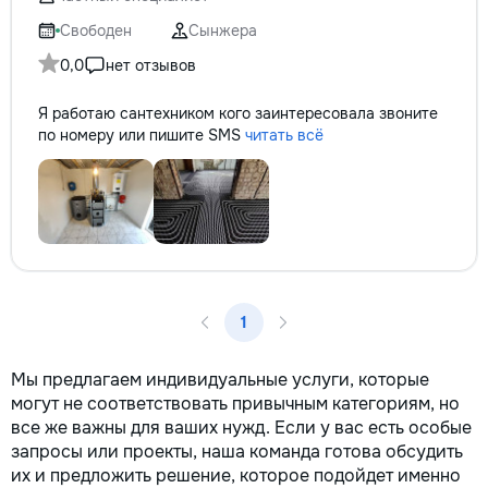
reparație veți rămâne cu schema
comunicațiilor ascunse și
Свободен
Сынжера
fotografiile tuturor etapelor
0,0
нет отзывов
importante. Curățenie
profesională Predăm
Я работаю сантехником кого заинтересовала звоните
apartamentul complet pregătit
по номеру или пишите SMS
читать всё
pentru locuit – curat, fără praf și
fără deșeuri de construcție.
Prețuri orientative pentru
materiale: Prețurile depind de țara
producătorului, brand, colecție și
categoria produsului. Gresie
porțelanată – de la 350–800+
lei/m² Laminat – de la 180–450+
lei/m² Materiale pentru lucrări
1
brute – de la 1 500–2 500 lei/m²
de apartament Uși interioare – de
la 2 500–7 000+ lei/set Tavan
Мы предлагаем индивидуальные услуги, которые
extensibil – de la 120–200 lei/m²
могут не соответствовать привычным категориям, но
Calitatea noastră – confortul
все же важны для ваших нужд. Если у вас есть особые
dumneavoastră! Realizăm
запросы или проекты, наша команда готова обсудить
interiorul cât mai aproape posibil
их и предложить решение, которое подойдет именно
de proiectul de design, cu atenție