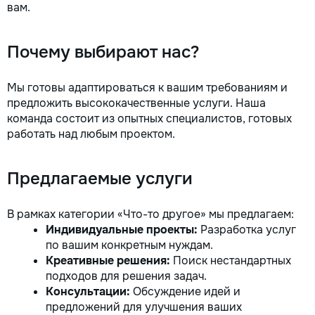
вам.
la fiecare detaliu. Contactați-ne
pentru o consultație gratuită și un
deviz fără obligații: 069 376 542
Почему выбирают нас?
+373 603 31 178 Viber | WhatsApp
| Telegram Disponibili zilnic pentru
consultații și programări. Deviz
Мы готовы адаптироваться к вашим требованиям и
gratuit Consultanță profesională
предложить высококачественные услуги. Наша
Soluții pentru orice buget
команда состоит из опытных специалистов, готовых
Reparații executate la timp și cu
работать над любым проектом.
responsabilitate. Transformăm
ideile în locuințe confortabile,
moderne și funcționale! Calitatea
Предлагаемые услуги
noastră – liniștea și confortul
dumneavoastră!
В рамках категории «Что-то другое» мы предлагаем:
Индивидуальные проекты:
Разработка услуг
по вашим конкретным нуждам.
Креативные решения:
Поиск нестандартных
подходов для решения задач.
Консультации:
Обсуждение идей и
предложений для улучшения ваших