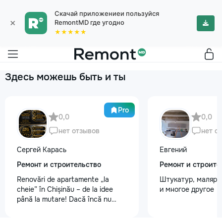
Скачай приложениеи пользуйся
×
RemontMD где угодно
★★★★★
Здесь можешь быть и ты
Pro
0,0
0,0
нет отзывов
нет о
Сергей Карась
Евгений
Ремонт и строительство
Ремонт и строите
Renovări de apartamente „la
Штукатур, маляр ,
cheie” în Chișinău – de la idee
и многое другое
până la mutare! Dacă încă nu
aveți un design-proiect, nu este o
problemă. Vă putem realiza un