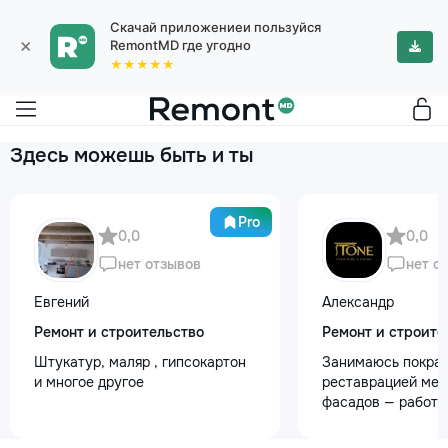
Скачай приложениеи пользуйся
×
RemontMD где угодно
★★★★★
Здесь можешь быть и ты
Pro
0,0
0,0
нет отзывов
нет о
Евгений
Александр
Ремонт и строительство
Ремонт и строите
Штукатур, маляр , гипсокартон
Занимаюсь покрас
и многое другое
реставрацией меб
фасадов — работа
любой сложности.
реставрация стар