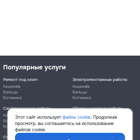
Популярные услуги
Ремонт под ключ
Электромонтажные работы
Кишинёв
Кишинёв
Бельцы
Бельцы
Ботаника
Ботаника
Сантехнические работы
Сборка и ремонт мебели
Кишинёв
Кишинёв
Этот сайт использует
файлы cookie
. Продолжая
Бельцы
Бельцы
просмотр, вы соглашаетесь на использование
Ботаника
Ботаника
файлов cookie.
Строительно-монтажные