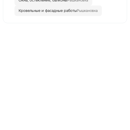
Окна, остекление, балконы
Рышкановка
Кровельные и фасадные работы
Рышкановка