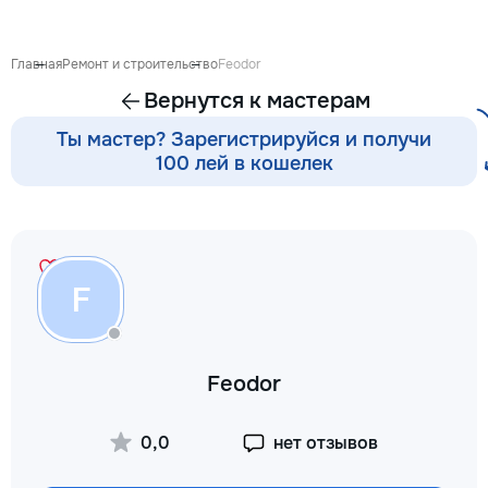
антикварной мебе
восстановление п
устранение сколо
Главная
Ремонт и строительство
Feodor
покраска и перек
Вернутся к мастерам
кухонных фасадов
гардеробных, при
Ты мастер? Зарегистрируйся и получи
покраска и восст
100 лей в кошелек
входных и межко
дверей — резные 
фасады, декорати
перголы и садовы
конструкции: защ
обработка, покра
F
массивом, шпоно
Подбираю цвет и 
интерьер — матовы
патина, состарива
Feodor
тонировка под ну
дерева. Главное в
— качество поверх
0,0
нет отзывов
Ровное покрытие б
полос, аккуратные