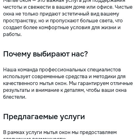
Мытье окон — это важная услуга для поддержания
la fiecare detaliu. Contactați-ne
чистоты и свежести в вашем доме или офисе. Чистые
pentru o consultație gratuită și un
окна не только придают эстетичный вид вашему
deviz fără obligații: 069 376 542
пространству, но и пропускают больше света, что
+373 603 31 178 Viber | WhatsApp
создает более комфортные условия для жизни и
| Telegram Disponibili zilnic pentru
работы.
consultații și programări. Deviz
gratuit Consultanță profesională
Soluții pentru orice buget
Почему выбирают нас?
Reparații executate la timp și cu
responsabilitate. Transformăm
ideile în locuințe confortabile,
Наша команда профессиональных специалистов
moderne și funcționale! Calitatea
использует современные средства и методики для
noastră – liniștea și confortul
качественного мытья окон. Мы гарантируем отличные
dumneavoastră!
результаты и внимание к деталям, чтобы ваши окна
блестели.
Предлагаемые услуги
В рамках услуги мытья окон мы предоставляем