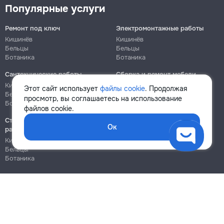
Популярные услуги
Ремонт под ключ
Электромонтажные работы
Кишинёв
Кишинёв
Бельцы
Бельцы
Ботаника
Ботаника
Сантехнические работы
Сборка и ремонт мебели
Кишинёв
Кишинёв
Этот сайт использует
файлы cookie
. Продолжая
Бельцы
Бельцы
просмотр, вы соглашаетесь на использование
Ботаника
Ботаника
файлов cookie.
Строительно-монтажные
Ок
работы
Кишинёв
Бельцы
Ботаника
Блог
Правила
Цены на услуги
Помощь