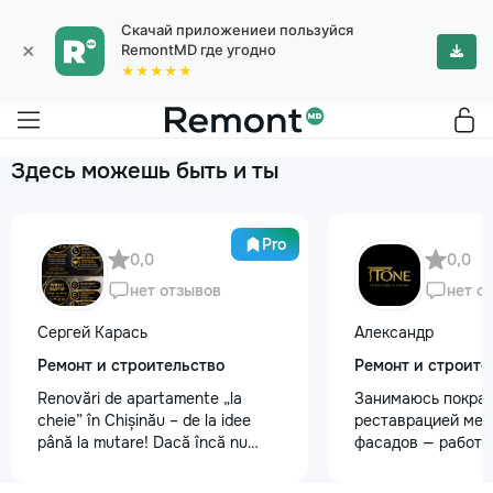
Скачай приложениеи пользуйся
×
RemontMD где угодно
★★★★★
Здесь можешь быть и ты
Pro
0,0
0,0
нет отзывов
нет о
Сергей Карась
Александр
Ремонт и строительство
Ремонт и строите
Renovări de apartamente „la
Занимаюсь покрас
cheie” în Chișinău – de la idee
реставрацией меб
până la mutare! Dacă încă nu
фасадов — работа
aveți un design-proiect, nu este o
любой сложности.
problemă. Vă putem realiza un
реставрация стар