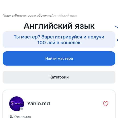
proiect de design p
pentru ca reparația 
confortabilă și ada
Главная
Репетиторы и обучение
Английский язык
dumneavoastră. Co
Английский язык
Garanție 1–2 ani În
contract, fixăm cost
termenele lucrărilor
Ты мастер? Зарегистрируйся и получи
garanție reală pent
100 лей в кошелек
lucrările executate
reducere Oferim red
materialele de const
Найти мастера
finisaj prin furnizori
foto și video săptă
fiecare săptămână p
Категории
video de pe șantier
doriți, puteți vizita
obiectul și verifica
lucrărilor. Siguranț
ascunse Înainte de
Yanio.md
fotografiem și măsu
electrică, țevile și 
comunicațiile ascu
Компания