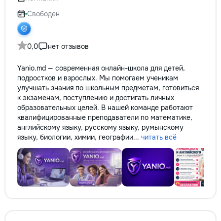
reparație veți răm
comunicațiilor ascu
Свободен
fotografiile tuturor
importante. Curățe
profesională Predă
0,0
нет отзывов
apartamentul compl
pentru locuit – curat
Yanio.md — современная онлайн-школа для детей,
fără deșeuri de con
подростков и взрослых. Мы помогаем ученикам
Prețuri orientative 
улучшать знания по школьным предметам, готовиться
materiale: Prețurile
к экзаменам, поступлению и достигать личных
producătorului, bran
образовательных целей. В нашей команде работают
categoria produsulu
квалифицированные преподаватели по математике,
porțelanată – de l
английскому языку, русскому языку, румынскому
lei/m² Laminat – d
языку, биологии, химии, географии...
читать всё
lei/m² Materiale pen
brute – de la 1 500
de apartament Uși i
la 2 500–7 000+ le
extensibil – de la 
Calitatea noastră –
dumneavoastră! Re
interiorul cât mai a
de proiectul de des