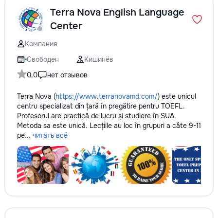
Terra Nova English Language
Center
Компания
Свободен
Кишинёв
0,0
нет отзывов
Terra Nova (
https://www.terranovamd.com/
) este unicul
centru specializat din țară în pregătire pentru TOEFL.
Profesorul are practică de lucru și studiere în SUA.
Metoda sa este unică. Lecțiile au loc în grupuri a câte 9-11
pe...
читать всё