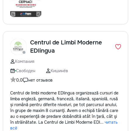
Centrul de Limbi Moderne
EDlingua
Компания
Свободен
Кишинёв
0,0
нет отзывов
Centrul de limbi moderne EDlingua organizează cursuri de
limba engleză, germană, franceză, italiană, spaniolă, rusă
și română pentru diferite niveluri, pe tot parcursul anului,
în grupe de maxim 8 cursanţi. Avem o echipă tânără care
au o experienţă de predare dobândită atât în ţară, cât şi
în străinătate. La Centrul de Limbi Moderne EDl...
читать
всё