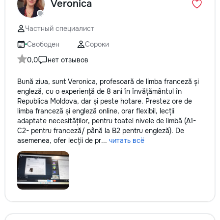
Veronica
Частный специалист
Свободен
Сороки
0,0
нет отзывов
Bună ziua, sunt Veronica, profesoară de limba franceză și
engleză, cu o experiență de 8 ani în învățământul în
Republica Moldova, dar și peste hotare. Prestez ore de
limba franceză și engleză online, orar flexibil, lecții
adaptate necesităților, pentru toatel nivele de limbă (A1-
C2- pentru franceză/ până la B2 pentru engleză). De
asemenea, ofer lecții de pr...
читать всё