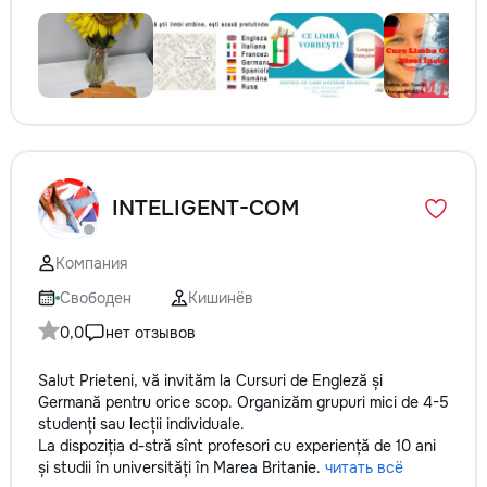
INTELIGENT-COM
Компания
Свободен
Кишинёв
0,0
нет отзывов
Salut Prieteni, vă invităm la Cursuri de Engleză și
Germană pentru orice scop. Organizăm grupuri mici de 4-5
studenți sau lecții individuale.
La dispoziția d-stră sînt profesori cu experiență de 10 ani
și studii în universități în Marea Britanie.
читать всё