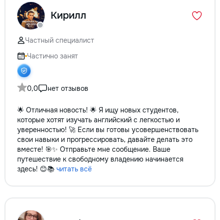
la fiecare detaliu.
Кирилл
pentru o consultație
deviz fără obligați
+373 603 31 178 Vi
Частный специалист
| Telegram Disponibil
Частично занят
consultații și progr
gratuit Consultanță
Soluții pentru orice
Reparații executate
0,0
нет отзывов
responsabilitate. 
ideile în locuințe co
🌟 Отличная новость! 🌟 Я ищу новых студентов,
moderne și funcțion
которые хотят изучать английский с легкостью и
noastră – liniștea ș
уверенностью! 🚀 Если вы готовы усовершенствовать
dumneavoastră!
свои навыки и прогрессировать, давайте делать это
вместе! 🎯✨ Отправьте мне сообщение. Ваше
путешествие к свободному владению начинается
здесь! 😊📚
читать всё