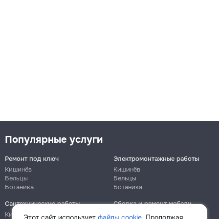
Популярные услуги
Ремонт под ключ
Электромонтажные работы
Кишинёв
Кишинёв
Бельцы
Бельцы
Ботаника
Ботаника
Сантехнические работы
Сборка и ремонт мебели
Кишинёв
Кишинёв
Этот сайт использует
файлы cookie
. Продолжая