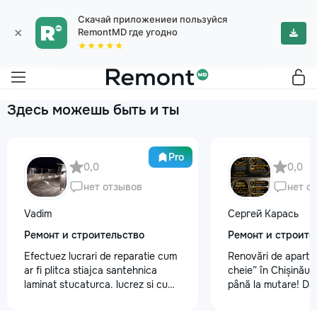
Скачай приложениеи пользуйся
×
RemontMD где угодно
★★★★★
Здесь можешь быть и ты
Pro
0,0
0,0
нет отзывов
нет о
Vadim
Сергей Карась
Ремонт и строительство
Ремонт и строите
Efectuez lucrari de reparatie cum
Renovări de aparta
ar fi plitca stiajca santehnica
cheie” în Chișinău –
laminat stucaturca. lucrez si cu
până la mutare! Da
lemnu cum ar fi vagonca cine are
aveți un design-pro
nevoe apelati 068368379
problemă. Vă putem