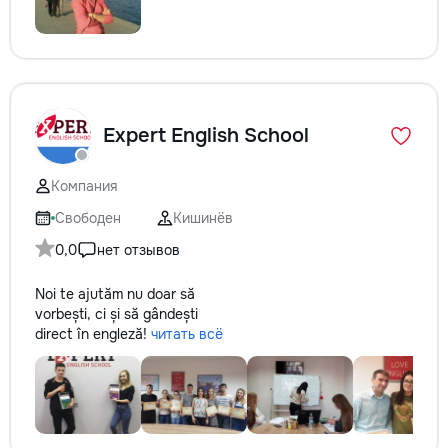
Expert English School
Компания
Свободен
Кишинёв
0,0
нет отзывов
Noi te ajutăm nu doar să
vorbești, ci și să gândești
direct în engleză!
читать всё