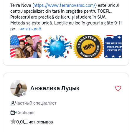
Terra Nova (
https://www.terranovamd.com/
) este unicul
centru specializat din țară în pregătire pentru TOEFL.
Profesorul are practică de lucru și studiere în SUA.
Metoda sa este unică. Lecțiile au loc în grupuri a câte 9-11
pe...
читать всё
Анжелика Луцык
Частный специалист
Свободен
0,0
нет отзывов