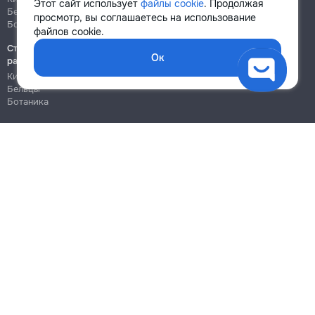
Этот сайт использует
файлы cookie
. Продолжая
Бельцы
Бельцы
просмотр, вы соглашаетесь на использование
Ботаника
Ботаника
файлов cookie.
Строительно-монтажные
Ок
работы
Кишинёв
Бельцы
Ботаника
Блог
Правила
Цены на услуги
Помощь
Политика конфиденциальности
Cookies