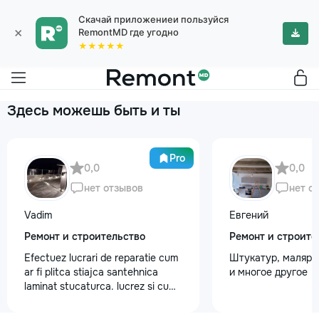
Скачай приложениеи пользуйся
×
RemontMD где угодно
★★★★★
Здесь можешь быть и ты
Pro
0,0
0,0
нет отзывов
нет о
Vadim
Евгений
Ремонт и строительство
Ремонт и строите
Efectuez lucrari de reparatie cum
Штукатур, маляр ,
ar fi plitca stiajca santehnica
и многое другое
laminat stucaturca. lucrez si cu
lemnu cum ar fi vagonca cine are
nevoe apelati 068368379