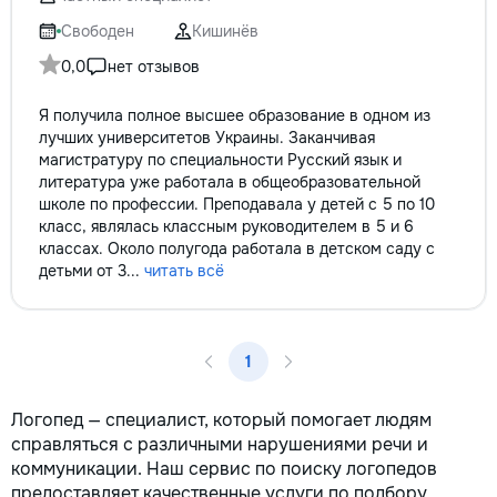
reparație veți rămâne cu schema
кромки, чистая ра
comunicațiilor ascunse și
резьбой. Кишинёв 
Свободен
Кишинёв
fotografiile tuturor etapelor
Выезд на замер, к
0,0
нет отзывов
importante. Curățenie
по цвету и покрыт
profesională Predăm
Я получила полное высшее образование в одном из
apartamentul complet pregătit
лучших университетов Украины. Заканчивая
pentru locuit – curat, fără praf și
магистратуру по специальности Русский язык и
fără deșeuri de construcție.
литература уже работала в общеобразовательной
Prețuri orientative pentru
школе по профессии. Преподавала у детей с 5 по 10
materiale: Prețurile depind de țara
класс, являлась классным руководителем в 5 и 6
producătorului, brand, colecție și
классах. Около полугода работала в детском саду с
categoria produsului. Gresie
детьми от 3...
читать всё
porțelanată – de la 350–800+
lei/m² Laminat – de la 180–450+
lei/m² Materiale pentru lucrări
brute – de la 1 500–2 500 lei/m²
de apartament Uși interioare – de
1
la 2 500–7 000+ lei/set Tavan
extensibil – de la 120–200 lei/m²
Логопед — специалист, который помогает людям
Calitatea noastră – confortul
справляться с различными нарушениями речи и
dumneavoastră! Realizăm
коммуникации. Наш сервис по поиску логопедов
interiorul cât mai aproape posibil
предоставляет качественные услуги по подбору
de proiectul de design, cu atenție