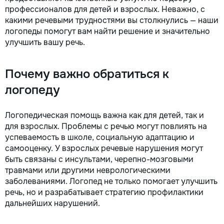
профессионалов для детей и взрослых. Неважно, с
la fiecare detaliu. Contactați-ne
pentru o consultație gratuită și un
какими речевыми трудностями вы столкнулись — наши
deviz fără obligații: 069 376 542
логопеды помогут вам найти решение и значительно
+373 603 31 178 Viber | WhatsApp
улучшить вашу речь.
| Telegram Disponibili zilnic pentru
consultații și programări. Deviz
gratuit Consultanță profesională
Почему важно обратиться к
Soluții pentru orice buget
логопеду
Reparații executate la timp și cu
responsabilitate. Transformăm
ideile în locuințe confortabile,
Логопедическая помощь важна как для детей, так и
moderne și funcționale! Calitatea
для взрослых. Проблемы с речью могут повлиять на
noastră – liniștea și confortul
успеваемость в школе, социальную адаптацию и
dumneavoastră!
самооценку. У взрослых речевые нарушения могут
быть связаны с инсультами, черепно-мозговыми
травмами или другими неврологическими
заболеваниями. Логопед не только помогает улучшить
речь, но и разрабатывает стратегию профилактики
дальнейших нарушений.