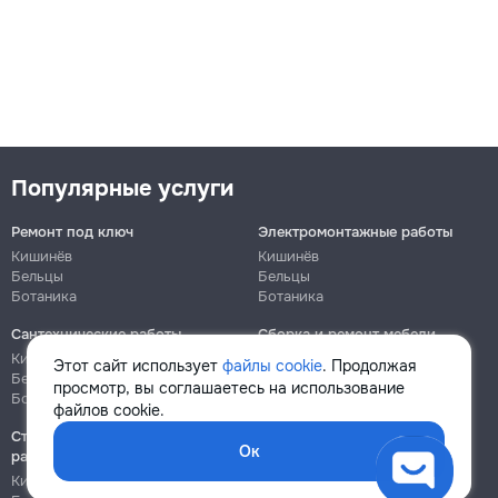
Популярные услуги
Ремонт под ключ
Электромонтажные работы
Кишинёв
Кишинёв
Бельцы
Бельцы
Ботаника
Ботаника
Сантехнические работы
Сборка и ремонт мебели
Кишинёв
Кишинёв
Этот сайт использует
файлы cookie
. Продолжая
Бельцы
Бельцы
просмотр, вы соглашаетесь на использование
Ботаника
Ботаника
файлов cookie.
Строительно-монтажные
Ок
работы
Кишинёв