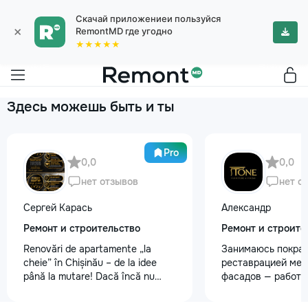
Скачай приложениеи пользуйся
×
RemontMD где угодно
★★★★★
Здесь можешь быть и ты
Pro
0,0
0,0
нет отзывов
нет о
Сергей Карась
Александр
Ремонт и строительство
Ремонт и строите
Renovări de apartamente „la
Занимаюсь покрас
cheie” în Chișinău – de la idee
реставрацией меб
până la mutare! Dacă încă nu
фасадов — работа
aveți un design-proiect, nu este o
любой сложности.
problemă. Vă putem realiza un
реставрация стар