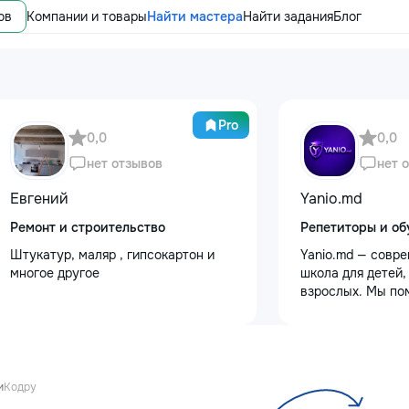
ов
Компании и товары
Найти мастера
Найти задания
Блог
Pro
0,0
0,0
нет отзывов
нет 
Евгений
Yanio.md
Ремонт и строительство
Репетиторы и об
Штукатур, маляр , гипсокартон и
Yanio.md — совр
многое другое
школа для детей,
взрослых. Мы по
улучшать знания
предметам, готов
экзаменам, пост
достигать личны
целей. В нашей 
и
Кодру
квалифицирован