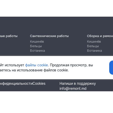
ные работы
Сантехнические работы
Сборка и ремон
Кишинёв
Кишинёв
Бельцы
Бельцы
Ботаника
Ботаника
айт использует
файлы cookie
. Продолжая просмотр, вы
етесь на использование файлов cookie.
Помощь
онфиденциальности
Cookies
Напиши в поддержку
info@remont.md
SRL "Br Team Pro"