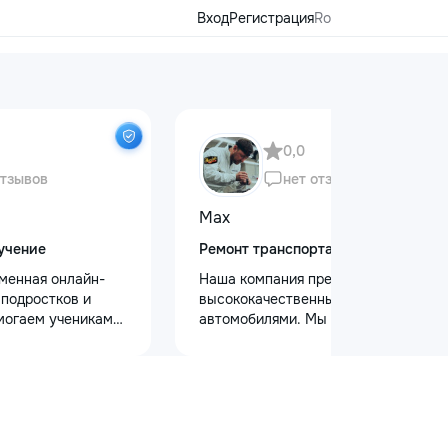
Вход
Регистрация
Ro
0,0
отзывов
нет отзывов
Max
учение
Ремонт транспорта
еменная онлайн-
Наша компания предлагает
 подростков и
высококачественный уход за
могаем ученикам
автомобилями. Мы предоставляем
 по школьным
услуги полировки кузова для
иться к
восстановления блеска, ремонт
уплению и
сколов и трещин на лобовом стекле
х образовательных
для обеспечения безопасности.
команде работают
Также выполняем оклейку
ные преподаватели
защитными пленками, полировку