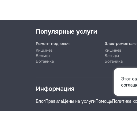
Популярные услуги
Ремонт под ключ
Электромонтаж
Кишинёв
Кишинёв
Бельцы
Бельцы
Ботаника
Ботаника
Имя
Этот с
соглаша
Информация
Телефон
Блог
Правила
Цены на услуги
Помощь
Политика к
Название компании