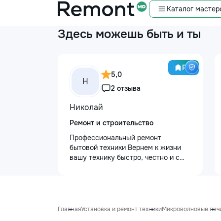
Каталог мастер
Здесь можешь быть и ты
Pro
5,0
Н
2 отзыва
Николай
Ремонт и строительство
Профессиональный ремонт
бытовой техники Вернем к жизни
вашу технику быстро, честно и с
гарантией! Мои главные
преимущества: ⏱️ Выезд на дом:
Работаем во всех районах и
пригородах. Мастер приедет в
течение 1–2 часов после заявки. 📉
Главная
Установка и ремонт техники
Микроволновые печ
Цены ниже сервисных: Работаем