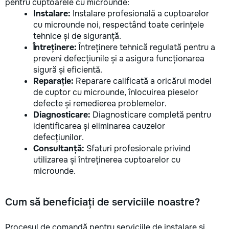
pentru cuptoarele cu microunde:
Instalare:
Instalare profesională a cuptoarelor
cu microunde noi, respectând toate cerințele
tehnice și de siguranță.
Întreținere:
Întreținere tehnică regulată pentru a
preveni defecțiunile și a asigura funcționarea
sigură și eficientă.
Reparație:
Reparare calificată a oricărui model
de cuptor cu microunde, înlocuirea pieselor
defecte și remedierea problemelor.
Diagnosticare:
Diagnosticare completă pentru
identificarea și eliminarea cauzelor
defecțiunilor.
Consultanță:
Sfaturi profesionale privind
utilizarea și întreținerea cuptoarelor cu
microunde.
Cum să beneficiați de serviciile noastre?
Procesul de comandă pentru serviciile de instalare și