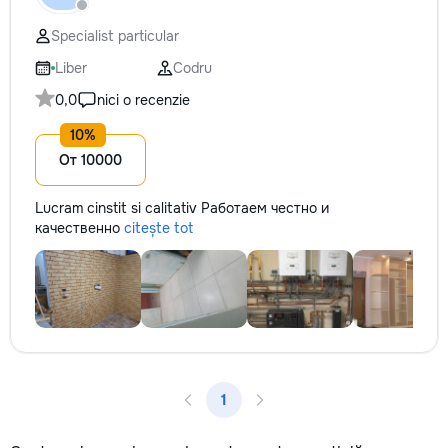
не включается? Не спешите
✔ Обучение взро
покупать новую! Спасем ваш
Бесплатный пробн
Specialist particular
бюджет.
Liber
Codru
0,0
nici o recenzie
От 10000
Lucram cinstit si calitativ Работаем честно и
качественно
citește tot
1