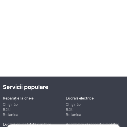
Servicii populare
Reparație la cheie
Lucrări electrice
Chișinău
Chișinău
Bălți
Bălți
Botanica
Botanica
Lucrări de instalații sanitare
Asamblare și reparație mobilier