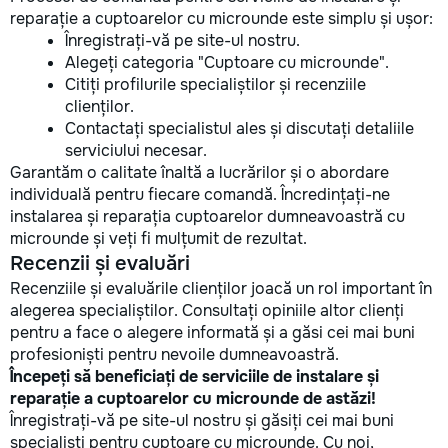
reparație a cuptoarelor cu microunde este simplu și ușor:
Înregistrați-vă pe site-ul nostru.
Alegeți categoria "Cuptoare cu microunde".
Citiți profilurile specialiștilor și recenziile
clienților.
Contactați specialistul ales și discutați detaliile
serviciului necesar.
Garantăm o calitate înaltă a lucrărilor și o abordare
individuală pentru fiecare comandă. Încredințați-ne
instalarea și reparația cuptoarelor dumneavoastră cu
microunde și veți fi mulțumit de rezultat.
Recenzii și evaluări
Recenziile și evaluările clienților joacă un rol important în
alegerea specialiștilor. Consultați opiniile altor clienți
pentru a face o alegere informată și a găsi cei mai buni
profesioniști pentru nevoile dumneavoastră.
Începeți să beneficiați de serviciile de instalare și
reparație a cuptoarelor cu microunde de astăzi!
Înregistrați-vă pe site-ul nostru și găsiți cei mai buni
specialiști pentru cuptoare cu microunde. Cu noi,