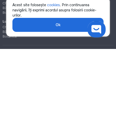
Chișinău
Chișinău
Acest site folosește
cookies
. Prin continuarea
Bălți
Bălți
navigării, îți exprimi acordul asupra folosirii cookie-
Botanica
Botanica
urilor.
Lucrări de construcție și instalare
Ok
Chișinău
Bălți
Botanica
Blog
Reguli
Prețuri la servicii
Ajutor
Politica de confidențialitate
Cookies