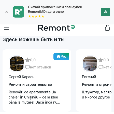
Скачай приложениеи пользуйся
×
RemontMD где угодно
★★★★★
Здесь можешь быть и ты
Pro
0,0
0,0
нет отзывов
нет о
Сергей Карась
Евгений
Ремонт и строительство
Ремонт и строите
Renovări de apartamente „la
Штукатур, маляр ,
cheie” în Chișinău – de la idee
и многое другое
până la mutare! Dacă încă nu
aveți un design-proiect, nu este o
problemă. Vă putem realiza un