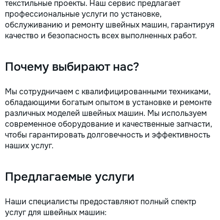
текстильные проекты. Наш сервис предлагает
la fiecare detaliu. Contactați-ne
профессиональные услуги по установке,
pentru o consultație gratuită și un
обслуживанию и ремонту швейных машин, гарантируя
deviz fără obligații: 069 376 542
качество и безопасность всех выполненных работ.
+373 603 31 178 Viber | WhatsApp
| Telegram Disponibili zilnic pentru
consultații și programări. Deviz
Почему выбирают нас?
gratuit Consultanță profesională
Soluții pentru orice buget
Reparații executate la timp și cu
Мы сотрудничаем с квалифицированными техниками,
responsabilitate. Transformăm
обладающими богатым опытом в установке и ремонте
ideile în locuințe confortabile,
различных моделей швейных машин. Мы используем
moderne și funcționale! Calitatea
современное оборудование и качественные запчасти,
noastră – liniștea și confortul
чтобы гарантировать долговечность и эффективность
dumneavoastră!
наших услуг.
Предлагаемые услуги
Наши специалисты предоставляют полный спектр
услуг для швейных машин: