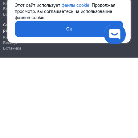
Кишинёв
Кишинёв
Этот сайт использует
файлы cookie
. Продолжая
Бельцы
Бельцы
просмотр, вы соглашаетесь на использование
Ботаника
Ботаника
файлов cookie.
Строительно-монтажные
Ок
работы
Кишинёв
Бельцы
Ботаника
Блог
Правила
Цены на услуги
Помощь
Политика конфиденциальности
Cookies