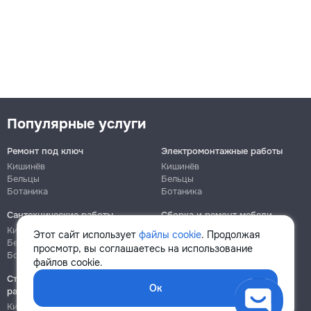
Популярные услуги
Ремонт под ключ
Электромонтажные работы
Кишинёв
Кишинёв
Бельцы
Бельцы
Ботаника
Ботаника
Сантехнические работы
Сборка и ремонт мебели
Кишинёв
Кишинёв
Этот сайт использует
файлы cookie
. Продолжая
Бельцы
Бельцы
просмотр, вы соглашаетесь на использование
Ботаника
Ботаника
файлов cookie.
Строительно-монтажные
Ок
работы
Кишинёв