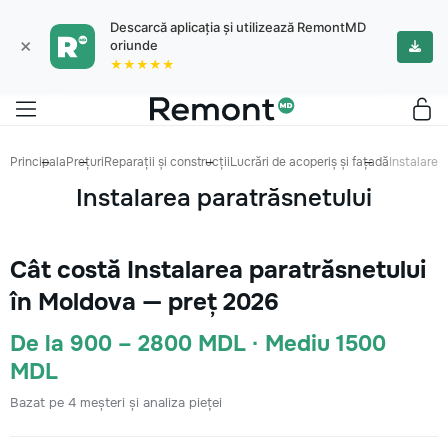
Descarcă aplicația și utilizează RemontMD
×
oriunde
★★★★★
Principala
Prețuri
Reparații și construcții
Lucrări de acoperiș și fațadă
Instalarea
Instalarea paratrăsnetului
Cât costă Instalarea paratrăsnetului
în Moldova — preț 2026
De la 900 – 2800 MDL · Mediu 1500
MDL
Bazat pe 4 meșteri și analiza pieței