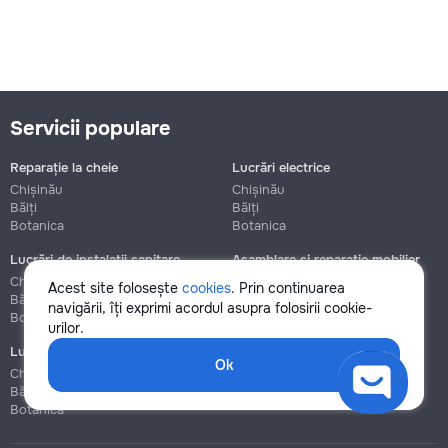
Servicii populare
Reparație la cheie
Lucrări electrice
Chișinău
Chișinău
Bălți
Bălți
Botanica
Botanica
Lucrări de instalații sanitare
Asamblare și reparație mobilier
Chișinău
Chișinău
Acest site folosește
cookies
. Prin continuarea
Bălți
Bălți
navigării, îți exprimi acordul asupra folosirii cookie-
Botanica
Botanica
urilor.
Lucrări de construcție și instalare
Ok
Chișinău
Bălți
Botanica