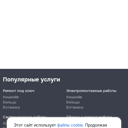
Популярные услуги
Ремонт под ключ
Электромонтажные работы
Кишинёв
Кишинёв
Бельцы
Бельцы
Ботаника
Ботаника
Сантехнические работы
Сборка и ремонт мебели
Кишинёв
Кишинёв
Этот сайт использует
файлы cookie
. Продолжая