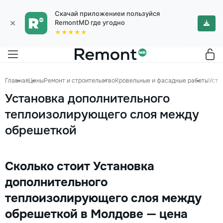
Скачай приложениеи пользуйся
×
RemontMD где угодно
★★★★★
Главная
Цены
Ремонт и строительство
Кровельные и фасадные работы
Уста
Установка дополнительного
теплоизолирующего слоя между
обрешеткой
Сколько стоит Установка
дополнительного
теплоизолирующего слоя между
обрешеткой в Молдове — цена