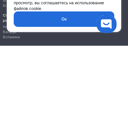
Бельцы
Бельцы
просмотр, вы соглашаетесь на использование
Ботаника
Ботаника
файлов cookie.
Строительно-монтажные
Ок
работы
Кишинёв
Бельцы
Ботаника
Блог
Правила
Цены на услуги
Помощь
Политика конфиденциальности
Cookies