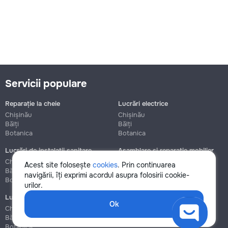
Servicii populare
Reparație la cheie
Lucrări electrice
Chișinău
Chișinău
Bălți
Bălți
Botanica
Botanica
Lucrări de instalații sanitare
Asamblare și reparație mobilier
Chișinău
Chișinău
Acest site folosește
cookies
. Prin continuarea
Bălți
Bălți
navigării, îți exprimi acordul asupra folosirii cookie-
Botanica
Botanica
urilor.
Lucrări de construcție și instalare
Ok
Chișinău
Bălți
Botanica