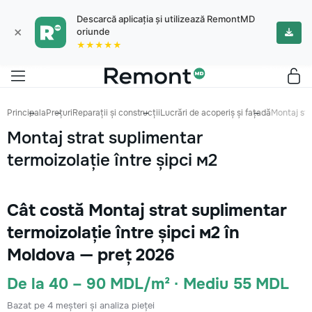
Descarcă aplicația și utilizează RemontMD
×
oriunde
★★★★★
Principala
Prețuri
Reparații și construcții
Lucrări de acoperiș și fațadă
Montaj str
Montaj strat suplimentar
termoizolație între șipci м2
Cât costă Montaj strat suplimentar
termoizolație între șipci м2 în
Moldova — preț 2026
De la 40 – 90 MDL/m² · Mediu 55 MDL
Bazat pe 4 meșteri și analiza pieței