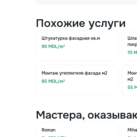
Похожие услуги
Штукатурка фасадная кв.м
Шпа
покр
90 MDL/m²
70 
Монтаж утеплителя фасада м2
Мон
м2
85 MDL/m²
55 
Мастера, оказыва
Roman
Miha