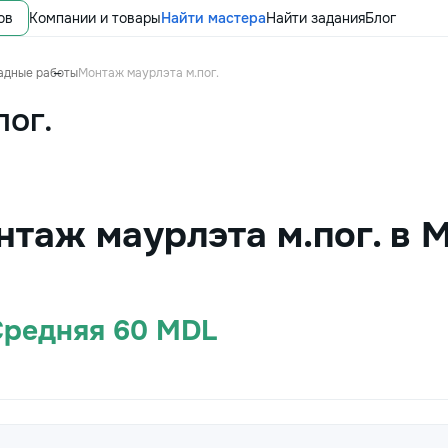
ов
Компании и товары
Найти мастера
Найти задания
Блог
адные работы
Монтаж маурлэта м.пог.
пог.
нтаж маурлэта м.пог. в 
 Средняя 60 MDL