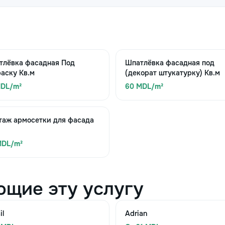
тлёвка фасадная Под
Шпатлёвка фасадная под
аску Кв.м
(декорат штукатурку) Кв.м
MDL/m²
60 MDL/m²
таж армосетки для фасада
MDL/m²
ющие эту услугу
il
Adrian