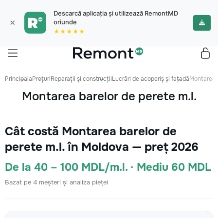
Descarcă aplicația și utilizează RemontMD
×
oriunde
★★★★★
Principala
Prețuri
Reparații și construcții
Lucrări de acoperiș și fațadă
Montarea b
Montarea barelor de perete m.l.
Cât costă Montarea barelor de
perete m.l. în Moldova — preț 2026
De la 40 – 100 MDL/m.l. · Mediu 60 MDL
Bazat pe 4 meșteri și analiza pieței