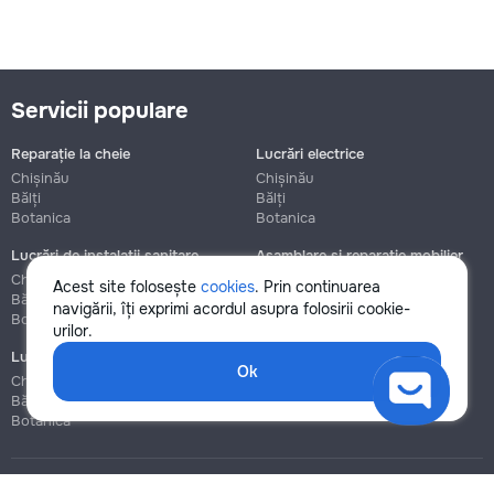
Servicii populare
Reparație la cheie
Lucrări electrice
Chișinău
Chișinău
Bălți
Bălți
Botanica
Botanica
Lucrări de instalații sanitare
Asamblare și reparație mobilier
Chișinău
Chișinău
Acest site folosește
cookies
. Prin continuarea
Bălți
Bălți
navigării, îți exprimi acordul asupra folosirii cookie-
Botanica
Botanica
urilor.
Lucrări de construcție și instalare
Ok
Chișinău
Bălți
Botanica