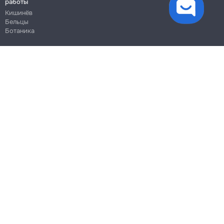
работы
Кишинёв
Бельцы
Ботаника
Блог
Правила
Цены на услуги
Помощь
Политика конфиденциальности
Cookies
Напиши в поддержку
info@remont.md
SRL "Br Team Pro"