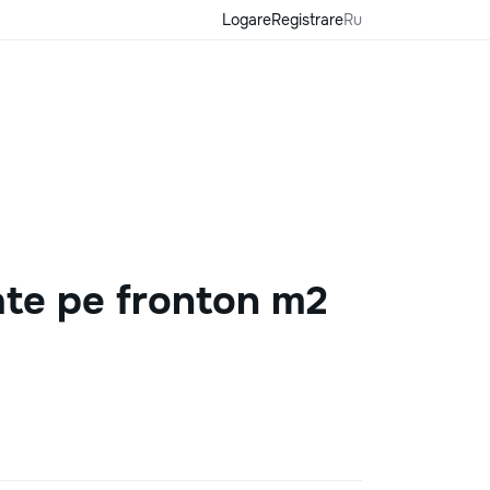
Logare
Registrare
Ru
ate pe fronton m2