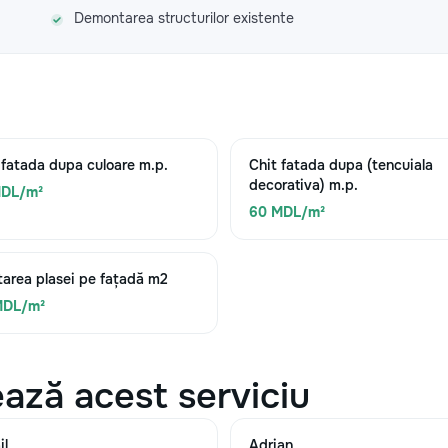
Demontarea structurilor existente
 fatada dupa culoare m.p.
Chit fatada dupa (tencuiala
decorativa) m.p.
MDL/m²
60 MDL/m²
area plasei pe fațadă m2
MDL/m²
ază acest serviciu
il
Adrian