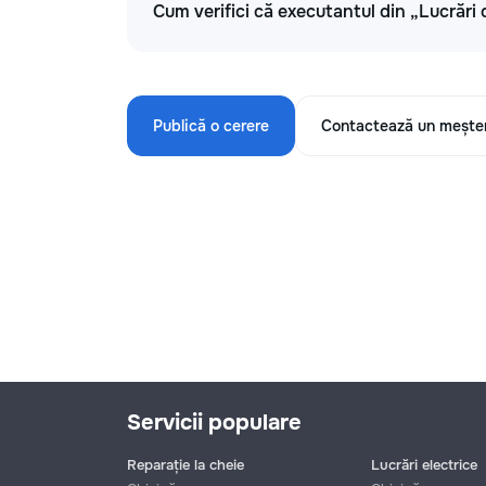
Cum verifici că executantul din „Lucrări 
Publică o cerere
Contactează un mește
Servicii populare
Reparație la cheie
Lucrări electrice