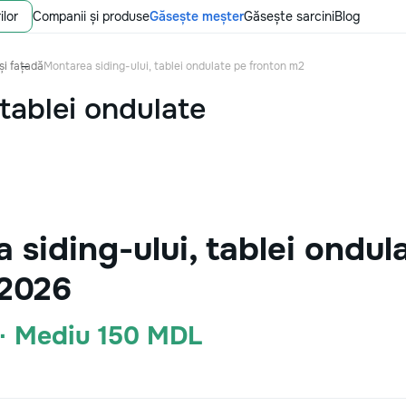
ilor
Companii și produse
Găsește meșter
Găsește sarcini
Blog
și fațadă
Montarea siding-ului, tablei ondulate pe fronton m2
 tablei ondulate
 siding-ului, tablei ondul
 2026
 · Mediu 150 MDL