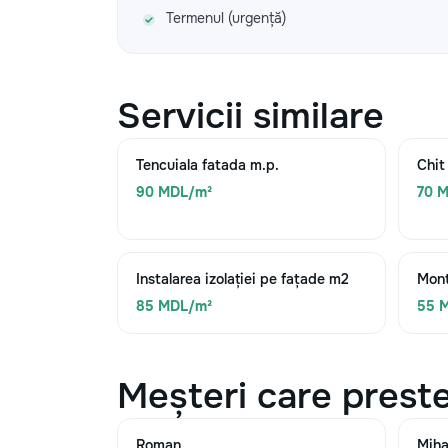
Termenul (urgență)
Servicii similare
Tencuiala fatada m.p.
Chit
90 MDL/m²
70 
Instalarea izolației pe fațade m2
Mont
85 MDL/m²
55 
Meșteri care preste
Roman
Miha