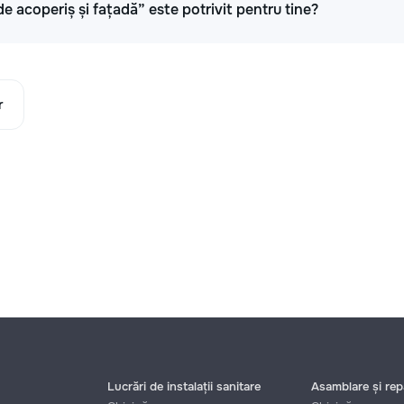
de acoperiș și fațadă” este potrivit pentru tine?
r
Lucrări de instalații sanitare
Asamblare și repa