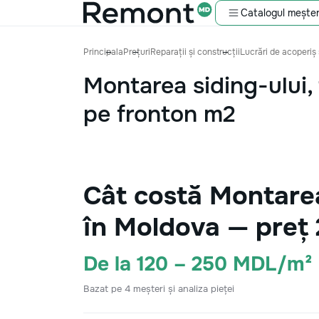
Catalogul meșter
Principala
Prețuri
Reparații și construcții
Lucrări de acoperiș 
Montarea siding-ului,
pe fronton m2
Cât costă Montarea
în Moldova — preț
De la 120 – 250 MDL/m²
Bazat pe 4 meșteri și analiza pieței