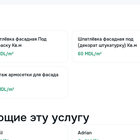
тлёвка фасадная Под
Шпатлёвка фасадная под
аску Кв.м
(декорат штукатурку) Кв.м
MDL/m²
60 MDL/m²
таж армосетки для фасада
MDL/m²
ющие эту услугу
il
Adrian