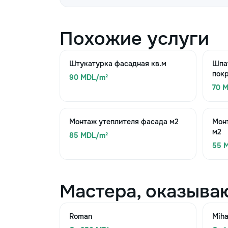
Похожие услуги
Штукатурка фасадная кв.м
Шпа
покр
90 MDL/m²
70 
Монтаж утеплителя фасада м2
Мон
м2
85 MDL/m²
55 
Мастера, оказыва
Roman
Miha