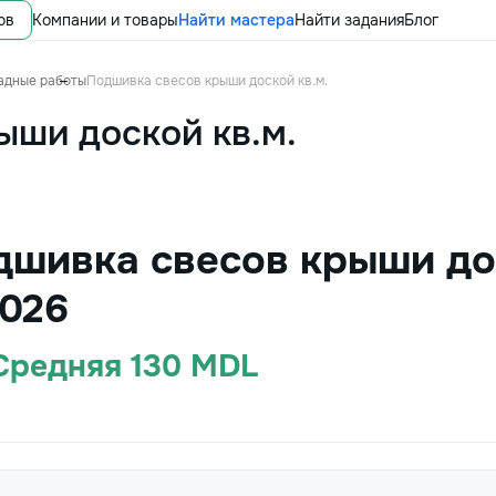
ов
Компании и товары
Найти мастера
Найти задания
Блог
адные работы
Подшивка свесов крыши доской кв.м.
ыши доской кв.м.
дшивка свесов крыши дос
026
 Средняя 130 MDL