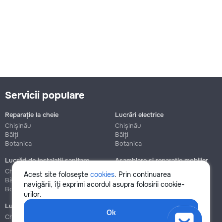
Servicii populare
Reparație la cheie
Lucrări electrice
Chișinău
Chișinău
Bălți
Bălți
Botanica
Botanica
Lucrări de instalații sanitare
Asamblare și reparație mobilier
Chișinău
Chișinău
Acest site folosește
cookies
. Prin continuarea
Bălți
Bălți
navigării, îți exprimi acordul asupra folosirii cookie-
Botanica
Botanica
urilor.
Lucrări de construcție și instalare
Ok
Chișinău