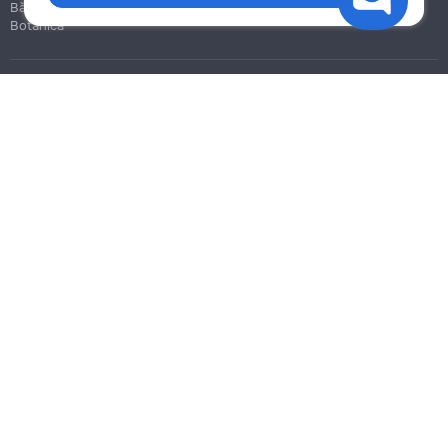
Bălți
Botanica
Blog
Reguli
Prețuri la servicii
Ajutor
Politica de confidențialitate
Cookies
Scrie în suport
info@remont.md
SRL "Br Team Pro"