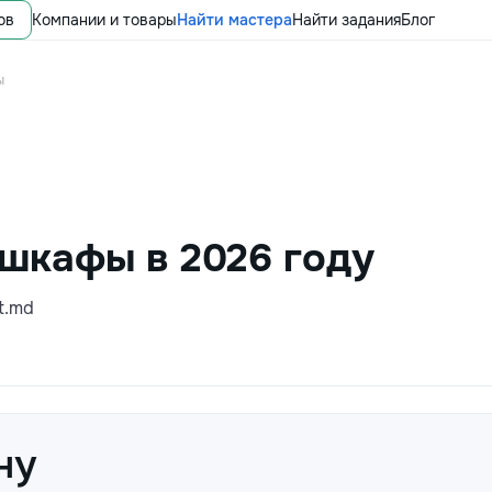
ов
Компании и товары
Найти мастера
Найти задания
Блог
ы
шкафы в 2026 году
t.md
ну