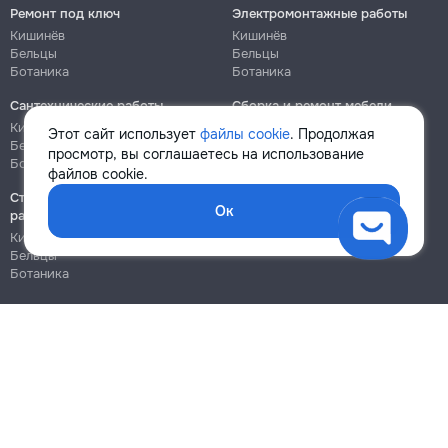
Ремонт под ключ
Электромонтажные работы
Кишинёв
Кишинёв
Бельцы
Бельцы
Ботаника
Ботаника
Сантехнические работы
Сборка и ремонт мебели
Кишинёв
Кишинёв
Этот сайт использует
файлы cookie
. Продолжая
Бельцы
Бельцы
просмотр, вы соглашаетесь на использование
Ботаника
Ботаника
файлов cookie.
Строительно-монтажные
Ок
работы
Кишинёв
Бельцы
Ботаника
Блог
Правила
Цены на услуги
Помощь
Политика конфиденциальности
Cookies