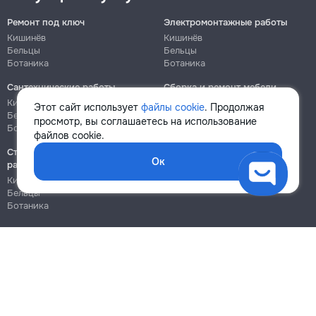
Ремонт под ключ
Электромонтажные работы
Кишинёв
Кишинёв
Бельцы
Бельцы
Ботаника
Ботаника
Сантехнические работы
Сборка и ремонт мебели
Кишинёв
Кишинёв
Этот сайт использует
файлы cookie
. Продолжая
Бельцы
Бельцы
просмотр, вы соглашаетесь на использование
Ботаника
Ботаника
файлов cookie.
Строительно-монтажные
Ок
работы
Кишинёв
Бельцы
Ботаника
Блог
Правила
Цены на услуги
Помощь
Политика конфиденциальности