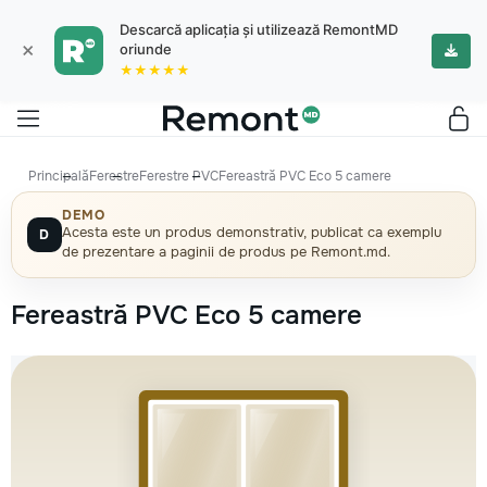
Descarcă aplicația și utilizează RemontMD
×
oriunde
★★★★★
Principală
Ferestre
Ferestre PVC
Fereastră PVC Eco 5 camere
DEMO
Acesta este un produs demonstrativ, publicat ca exemplu
D
de prezentare a paginii de produs pe Remont.md.
Fereastră PVC Eco 5 camere