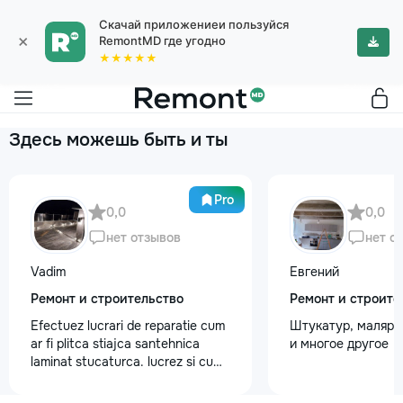
Скачай приложениеи пользуйся
×
RemontMD где угодно
★★★★★
Здесь можешь быть и ты
Pro
0,0
0,0
нет отзывов
нет о
Vadim
Евгений
Ремонт и строительство
Ремонт и строите
Efectuez lucrari de reparatie cum
Штукатур, маляр ,
ar fi plitca stiajca santehnica
и многое другое
laminat stucaturca. lucrez si cu
lemnu cum ar fi vagonca cine are
nevoe apelati 068368379