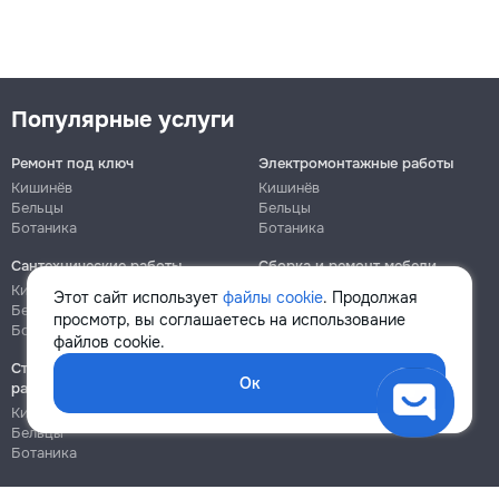
Популярные услуги
Ремонт под ключ
Электромонтажные работы
Кишинёв
Кишинёв
Бельцы
Бельцы
Ботаника
Ботаника
Сантехнические работы
Сборка и ремонт мебели
Кишинёв
Кишинёв
Этот сайт использует
файлы cookie
. Продолжая
Бельцы
Бельцы
просмотр, вы соглашаетесь на использование
Ботаника
Ботаника
файлов cookie.
Строительно-монтажные
Ок
работы
Кишинёв
Бельцы
Ботаника