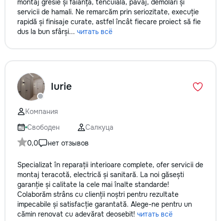
montaj gresie și faianță, tencuială, pavaj, demolări și
servicii de hamali. Ne remarcăm prin seriozitate, execuție
rapidă și finisaje curate, astfel încât fiecare proiect să fie
dus la bun sfârși...
читать всё
Iurie
Компания
Свободен
Салкуца
0,0
нет отзывов
Specializat în reparații interioare complete, ofer servicii de
montaj teracotă, electrică și sanitară. La noi găsești
garanție și calitate la cele mai înalte standarde!
Colaborăm strâns cu clienții noștri pentru rezultate
impecabile și satisfacție garantată. Alege-ne pentru un
cămin renovat cu adevărat deosebit!
читать всё