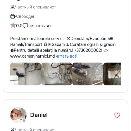
Частный специалист
Свободен
0,0
нет отзывов
Prestăm următoarele servicii: ⚒️Demolăm/Evacuăm 🚛
Hamali/transport 👷🏽Săpăm 🧹Curățăm ogrăzi și grădini
☎️Pentru detalii apelați la numărul +37362000621 👉
www.oameniharnici.md
читать всё
Daniel
Частный специалист