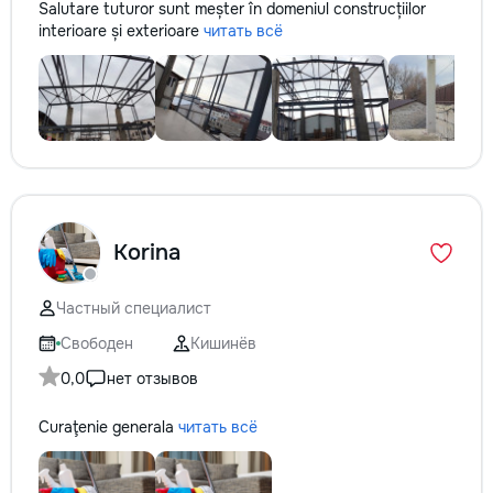
Salutare tuturor sunt meșter în domeniul construcțiilor
interioare și exterioare
читать всё
Korina
Частный специалист
Свободен
Кишинёв
0,0
нет отзывов
Curaţenie generala
читать всё