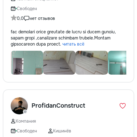
reparație veți răm
comunicațiilor ascu
Свободен
fotografiile tuturor
0,0
нет отзывов
importante. Curățe
profesională Predă
fac demolari orice greutate de lucru si ducem gunoiu,
apartamentul compl
sapam gropi ,canalizare schimbam trubele.Montam
pentru locuit – curat
gipsocarеon dupa proect.
читать всё
fără deșeuri de con
Prețuri orientative 
materiale: Prețurile
producătorului, bran
categoria produsulu
porțelanată – de l
lei/m² Laminat – d
lei/m² Materiale pen
brute – de la 1 500
de apartament Uși i
ProfidanConstruct
la 2 500–7 000+ le
extensibil – de la 
Calitatea noastră –
Компания
dumneavoastră! Re
interiorul cât mai a
Свободен
Кишинёв
de proiectul de des