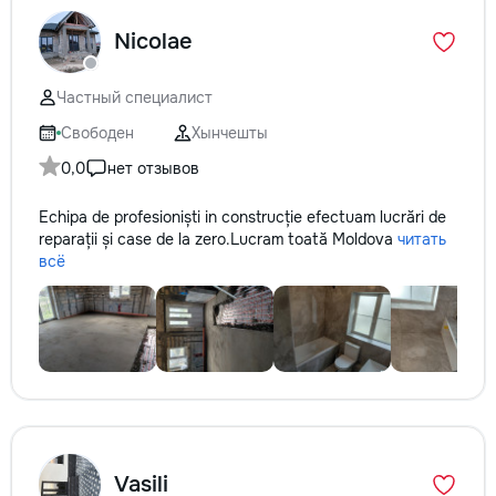
Nicolae
Частный специалист
Свободен
Хынчешты
0,0
нет отзывов
Echipa de profesioniști in construcție efectuam lucrări de
reparații și case de la zero.Lucram toată Moldova
читать
всё
Vasili