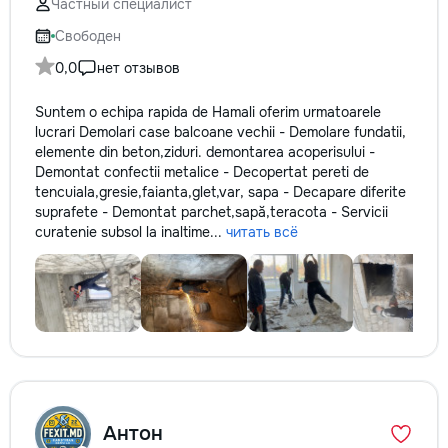
Частный специалист
Свободен
0,0
нет отзывов
Suntem o echipa rapida de Hamali oferim urmatoarele
lucrari Demolari case balcoane vechii - Demolare fundatii,
elemente din beton,ziduri. demontarea acoperisului -
Demontat confectii metalice - Decopertat pereti de
tencuiala,gresie,faianta,glet,var, sapa - Decapare diferite
suprafete - Demontat parchet,sapă,teracota - Servicii
curatenie subsol la inaltime...
читать всё
Антон