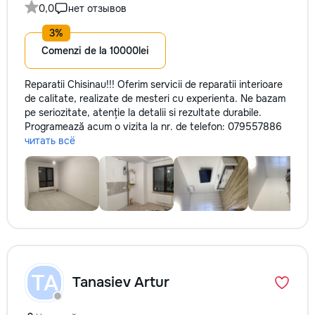
0,0
нет отзывов
la fiecare detaliu.
pentru o consultație
deviz fără obligați
Comenzi de la 10000lei
+373 603 31 178 Vi
| Telegram Disponibil
consultații și progr
Reparatii Chisinau!!! Oferim servicii de reparatii interioare
gratuit Consultanță
de calitate, realizate de mesteri cu experienta. Ne bazam
Soluții pentru orice
pe seriozitate, atenție la detalii si rezultate durabile.
Reparații executate
Programează acum o vizita la nr. de telefon: 079557886
responsabilitate. 
читать всё
ideile în locuințe co
moderne și funcțion
noastră – liniștea ș
dumneavoastră!
TA
Tanasiev Artur