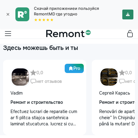
Скачай приложениеи пользуйся
×
RemontMD где угодно
★★★★★
Здесь можешь быть и ты
Pro
0,0
0,0
нет отзывов
нет о
Vadim
Сергей Карась
Ремонт и строительство
Ремонт и строите
Efectuez lucrari de reparatie cum
Renovări de aparta
ar fi plitca stiajca santehnica
cheie” în Chișinău –
laminat stucaturca. lucrez si cu
până la mutare! Da
lemnu cum ar fi vagonca cine are
aveți un design-pro
nevoe apelati 068368379
problemă. Vă putem