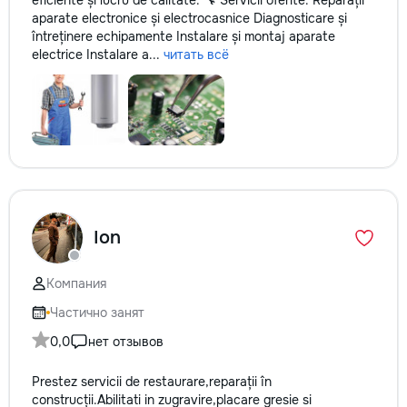
eficiente și lucru de calitate. 🔧 Servicii oferite: Reparații
aparate electronice și electrocasnice Diagnosticare și
întreținere echipamente Instalare și montaj aparate
electrice Instalare a...
читать всё
Ion
Компания
Частично занят
0,0
нет отзывов
Prestez servicii de restaurare,reparații în
construcții.Abilitati in zugravire,placare gresie si