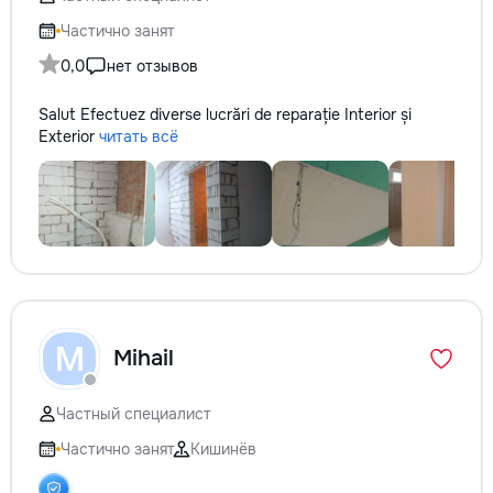
Частично занят
0,0
нет отзывов
Salut Efectuez diverse lucrări de reparație Interior și
Exterior
читать всё
M
Mihail
Частный специалист
Частично занят
Кишинёв