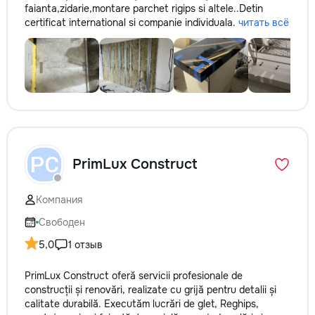
faianta,zidarie,montare parchet rigips si altele..Detin
certificat international si companie individuala.
читать всё
PC
PrimLux Construct
Компания
Свободен
5,0
1 отзыв
PrimLux Construct oferă servicii profesionale de
construcții și renovări, realizate cu grijă pentru detalii și
calitate durabilă. Executăm lucrări de glet, Reghips,