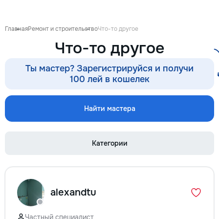
proiect de design p
pentru ca reparația 
confortabilă și ada
Главная
Ремонт и строительство
Что-то другое
dumneavoastră. Co
Что-то другое
Garanție 1–2 ani În
contract, fixăm cost
termenele lucrărilor
Ты мастер? Зарегистрируйся и получи
garanție reală pent
100 лей в кошелек
lucrările executate
reducere Oferim red
materialele de const
Найти мастера
finisaj prin furnizori
foto și video săptă
fiecare săptămână p
Категории
video de pe șantier
doriți, puteți vizita
obiectul și verifica
lucrărilor. Siguranț
ascunse Înainte de
alexandtu
fotografiem și măsu
electrică, țevile și 
comunicațiile ascu
Частный специалист