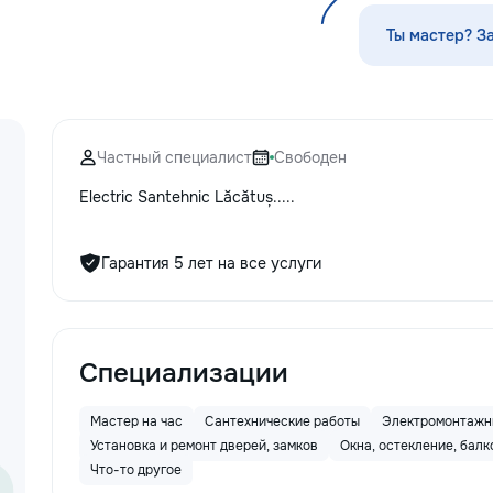
по математике, а
русскому языку,
Ты мастер? З
биологии, химии,
другим дисципли
проходит онлайн
платформе с исп
современных мет
Частный специалист
Свободен
индивидуального
Подбираем препо
Electric Santehnic Lăcătuș.....
уровня подготовк
пожеланий каждо
Индивидуальные 
Гарантия 5 лет на все услуги
группы ✔ Подгот
и поступлению ✔
школьной програ
взрослых ✔ Бесп
урок
Специализации
Мастер на час
Сантехнические работы
Электромонтажн
Установка и ремонт дверей, замков
Окна, остекление, бал
Что-то другое