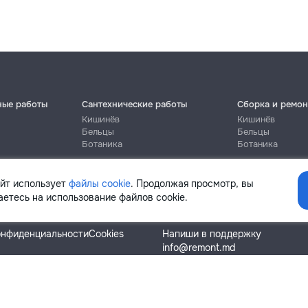
ные работы
Сантехнические работы
Сборка и ремон
Кишинёв
Кишинёв
Бельцы
Бельцы
Ботаника
Ботаника
айт использует
файлы cookie
. Продолжая просмотр, вы
етесь на использование файлов cookie.
Помощь
онфиденциальности
Cookies
Напиши в поддержку
info@remont.md
SRL "Br Team Pro"