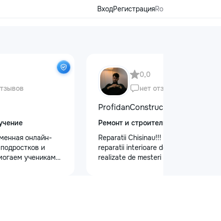
Вход
Регистрация
Ro
0,0
отзывов
нет отзывов
ProfidanConstruct
учение
Ремонт и строительство
еменная онлайн-
Reparatii Chisinau!!! Oferim servicii de
 подростков и
reparatii interioare de calitate,
могаем ученикам
realizate de mesteri cu experienta.
 по школьным
Ne bazam pe seriozitate, atenție la
иться к
detalii si rezultate durabile.
уплению и
Programează acum o vizita la nr. de
х образовательных
telefon: 079557886
команде работают
ные преподаватели