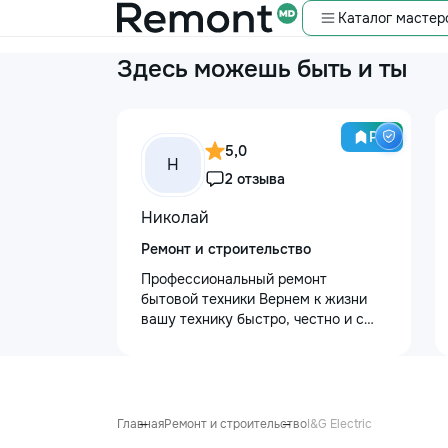
Каталог мастер
Здесь можешь быть и ты
Pro
5,0
Н
2 отзыва
Николай
Ремонт и строительство
Профессиональный ремонт
бытовой техники Вернем к жизни
вашу технику быстро, честно и с
гарантией! Мои главные
преимущества: ⏱️ Выезд на дом:
Работаем во всех районах и
пригородах. Мастер приедет в
течение 1–2 часов после заявки. 📉
Главная
Ремонт и строительство
I&G Electric
Цены ниже сервисных: Работаем