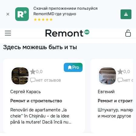
Скачай приложениеи пользуйся
×
RemontMD где угодно
★★★★★
Здесь можешь быть и ты
Pro
0,0
0,0
нет отзывов
нет о
Сергей Карась
Евгений
Ремонт и строительство
Ремонт и строите
Renovări de apartamente „la
Штукатур, маляр ,
cheie” în Chișinău – de la idee
и многое другое
până la mutare! Dacă încă nu
aveți un design-proiect, nu este o
problemă. Vă putem realiza un