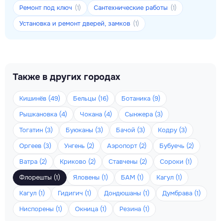
Ремонт под ключ
Сантехнические работы
(1)
(1)
Установка и ремонт дверей, замков
(1)
Также в других городах
Кишинёв (49)
Бельцы (16)
Ботаника (9)
Рышкановка (4)
Чокана (4)
Сынжера (3)
Тогатин (3)
Буюканы (3)
Бачой (3)
Кодру (3)
Оргеев (3)
Унгень (2)
Аэропорт (2)
Бубуечь (2)
Ватра (2)
Криково (2)
Ставчены (2)
Сороки (1)
Флорешты (1)
Яловены (1)
БАМ (1)
Кагул (1)
Кагул (1)
Гидигич (1)
Дондюшаны (1)
Думбрава (1)
Ниспорены (1)
Окница (1)
Резина (1)