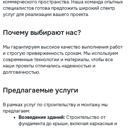
коммерческого пространства. Наша команда опытных
la fiecare detaliu. Contactați-ne
специалистов готова предложить широкий спектр
pentru o consultație gratuită și un
услуг для реализации вашего проекта.
deviz fără obligații: 069 376 542
+373 603 31 178 Viber | WhatsApp
| Telegram Disponibili zilnic pentru
Почему выбирают нас?
consultații și programări. Deviz
gratuit Consultanță profesională
Soluții pentru orice buget
Мы гарантируем высокое качество выполнения работ
Reparații executate la timp și cu
и строгую приверженность срокам. Мы используем
responsabilitate. Transformăm
современные технологии и материалы, чтобы все
ideile în locuințe confortabile,
наши проекты отличались надежностью и
moderne și funcționale! Calitatea
долговечностью.
noastră – liniștea și confortul
dumneavoastră!
Предлагаемые услуги
В рамках услуг по строительству и монтажу мы
предлагаем:
Возведение зданий:
Строительство от
фундамента до крыши, включая каркасные и