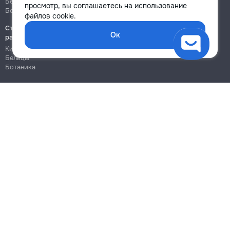
Бельцы
Бельцы
просмотр, вы соглашаетесь на использование
Ботаника
Ботаника
файлов cookie.
Строительно-монтажные
Ок
работы
Кишинёв
Бельцы
Ботаника
Блог
Правила
Цены на услуги
Помощь
Политика конфиденциальности
Cookies