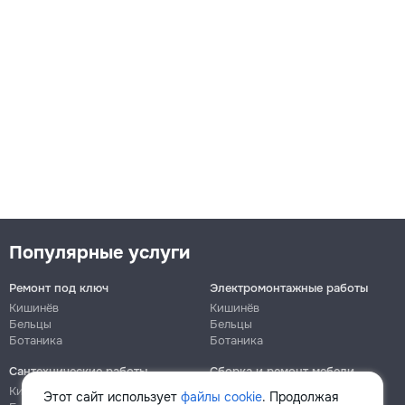
Популярные услуги
Ремонт под ключ
Электромонтажные работы
Кишинёв
Кишинёв
Бельцы
Бельцы
Ботаника
Ботаника
Сантехнические работы
Сборка и ремонт мебели
Кишинёв
Кишинёв
Этот сайт использует
файлы cookie
. Продолжая