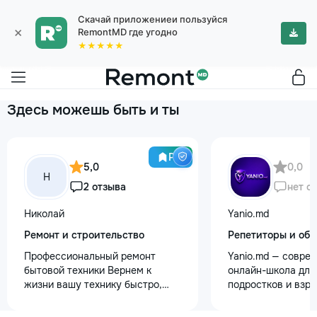
Скачай приложениеи пользуйся
×
RemontMD где угодно
★★★★★
Здесь можешь быть и ты
Pro
5,0
0,0
Н
2 отзыва
нет о
Николай
Yanio.md
Ремонт и строительство
Репетиторы и обу
Профессиональный ремонт
Yanio.md — совре
бытовой техники Вернем к
онлайн-школа для 
жизни вашу технику быстро,
подростков и взр
честно и с гарантией! Мои
помогаем ученика
главные преимущества: ⏱️
знания по школьн