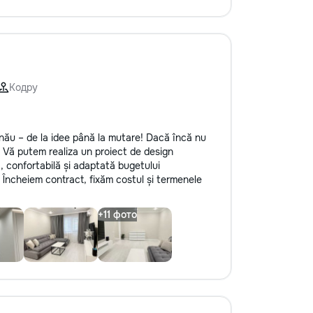
Кодру
nău – de la idee până la mutare! Dacă încă nu
. Vă putem realiza un proiect de design
ă, confortabilă și adaptată bugetului
Încheiem contract, fixăm costul și termenele