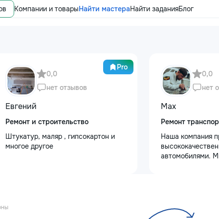
ов
Компании и товары
Найти мастера
Найти задания
Блог
Pro
0,0
0,0
нет отзывов
нет 
Евгений
Max
Ремонт и строительство
Ремонт транспор
Штукатур, маляр , гипсокартон и
Наша компания п
многое другое
высококачествен
автомобилями. М
услуги полировки
восстановления 
сколов и трещин 
для обеспечения 
Также выполняем
оны
защитными пленк