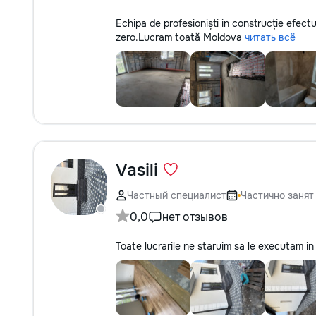
Echipa de profesioniști in construcție efectu
zero.Lucram toată Moldova
читать всё
Vasili
Частный специалист
Частично занят
0,0
нет отзывов
Toate lucrarile ne staruim sa le executam in 