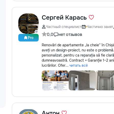
Сергей Карась
Частный специалист
Частично занят
0,0
нет отзывов
Pro
Renovări de apartamente „la cheie” în Chiși
aveți un design-proiect, nu este o problemă
personalizat, pentru ca reparația să fie clar
dumneavoastră. Contract + Garanție 1–2 ani 
lucrărilor. Ofer...
читать всё
Антон