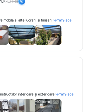
Кишинёв
obila si alte lucrari, si finisari.
читать всё
strucțiilor interioare și exterioare
читать всё