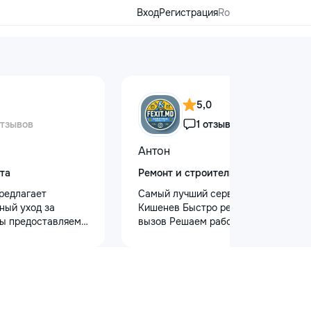
Вход
Регистрация
Ro
5,0
отзывов
1 отзыв
Антон
та
Ремонт и строительство
редлагает
Самый лучший сервис в городе
ный уход за
Кишенев Быстро реагируем на
ы предоставляем
вызов Решаем работы почти любой
 кузова для
сложности Лучшая сфера услуг
блеска, ремонт
предоставляется с нашей стороны
на лобовом стекле
Услуги “Муж на час” — Быстро,
безопасности.
Надежно, Удобно! Нужна помощь в
 оклейку
быту? Наши профессиональные
ами, полировку
услуги “Муж на час” помогут вам