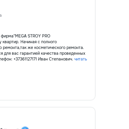
а
ая фирма"MEGA STROY PRO
 квартир. Начиная с полного
о ремонта,так же косметического ремонта.
ся для вас гарантией качества проведенных
лефон: +37361127171 Иван Степанович.
читать