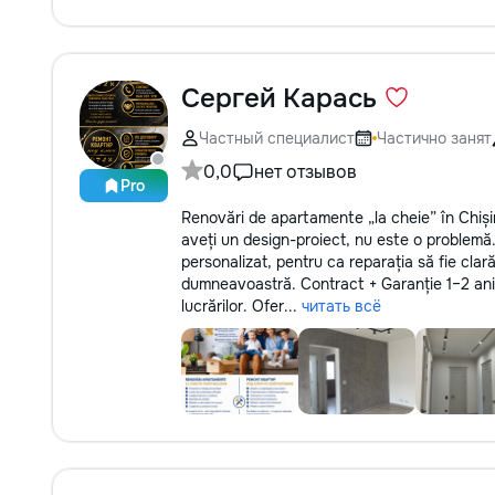
Сергей Карась
Частный специалист
Частично занят
0,0
нет отзывов
Pro
Renovări de apartamente „la cheie” în Chiși
aveți un design-proiect, nu este o problemă
personalizat, pentru ca reparația să fie clar
dumneavoastră. Contract + Garanție 1–2 ani 
lucrărilor. Ofer...
читать всё