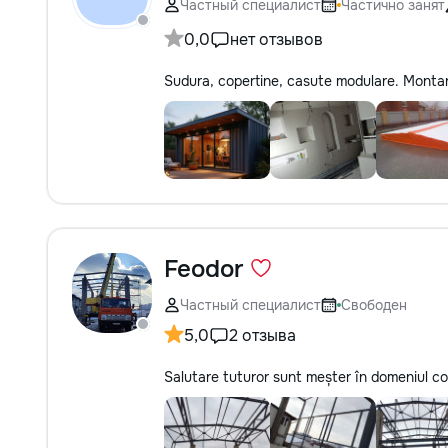
Частный специалист
Частично занят
0,0
нет отзывов
Sudura, copertine, casute modulare. Montare m
Feodor
Частный специалист
Свободен
5,0
2 отзыва
Salutare tuturor sunt meșter în domeniul con