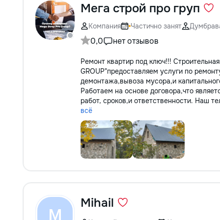
Мега строй про груп
Компания
Частично занят
Думбрав
0,0
нет отзывов
Ремонт квартир под ключ!!! Строительн
GROUP"предоставляем услуги по ремонту
демонтажа,вывоза мусора,и капитальног
Работаем на основе договора,что являет
работ, сроков,и ответственности. Наш те
всё
Mihail
M