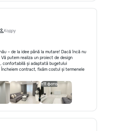
Ремонт и обслуживание окон и
дверей — регулировка дверей и
окон, замена петель, установка
замков. • Ремонт и отделка —
поклейка обоев, заделка трещин,
замена плитки, другие мелкие
Кодру
отделочные работы. •
Благоустройство и уборка —
помощь в организации
nău – de la idee până la mutare! Dacă încă nu
пространства, установке полок, а
. Vă putem realiza un proiect de design
также садоводство и помощь в
ă, confortabilă și adaptată bugetului
уходе за дачей. Почему выбирают
Încheiem contract, fixăm costul și termenele
нас? • Профессионализм — опыт и
внимание к деталям, мы заботимся
о качестве работы. • Удобство —
приедем в удобное время, с
необходимыми инструментами. •
Доступные цены — честные
расценки без скрытых затрат. С
нами ваш дом в надежных руках!
Обращайтесь за помощью — мы
решим любую задачу быстро и
качественно.