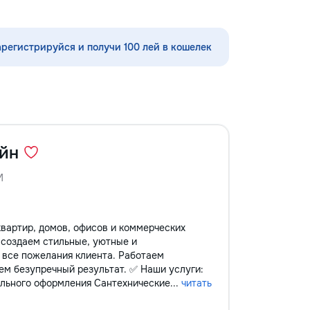
играфия,
ространстве,
товка руки к
арегистрируйся и получи 100 лей в кошелек
сные игровые
онально-
подготовка к
ольников (1–4
щь по русскому
е, чтению и
 с трудностями в
кция чтения,
йн
аждый ребёнок
айду подход
М
 Занятия проходят
о, с любовью к
об их развитии.
вартир, домов, офисов и коммерческих
 сообщения или
создаем стильные, уютные и
060597613 Обучение
 все пожелания клиента. Работаем
 Давайте
ем безупречный результат. ✅ Наши услуги:
ир вместе! Ваш
ального оформления Сантехнические...
читать
ет лучшего!