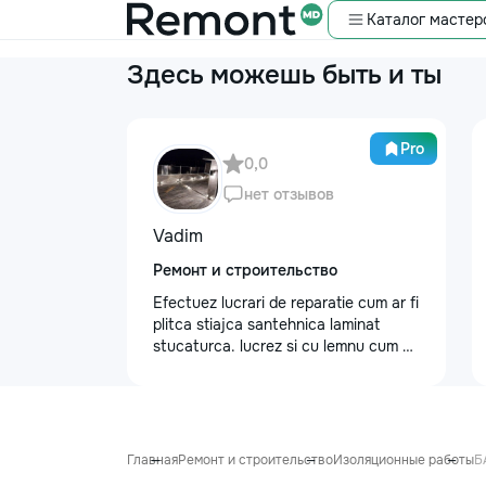
Каталог мастер
Здесь можешь быть и ты
Pro
0,0
нет отзывов
Vadim
Ремонт и строительство
Efectuez lucrari de reparatie cum ar fi
plitca stiajca santehnica laminat
stucaturca. lucrez si cu lemnu cum ar
fi vagonca cine are nevoe apelati
068368379
Главная
Ремонт и строительство
Изоляционные работы
Б