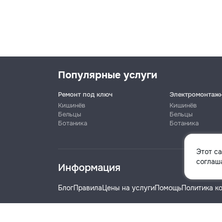
Популярные услуги
Ремонт под ключ
Электромонтаж
Кишинёв
Кишинёв
Бельцы
Бельцы
Ботаника
Ботаника
Имя
Этот с
соглаша
Информация
Телефон
Блог
Правила
Цены на услуги
Помощь
Политика к
Название компании