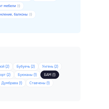
нт мебели
(1)
екление, балконы
(1)
ой (2)
Бубуечь (2)
Унгень (2)
орт (2)
Буюканы (1)
БАМ (1)
Думбрава (1)
Ставчены (1)