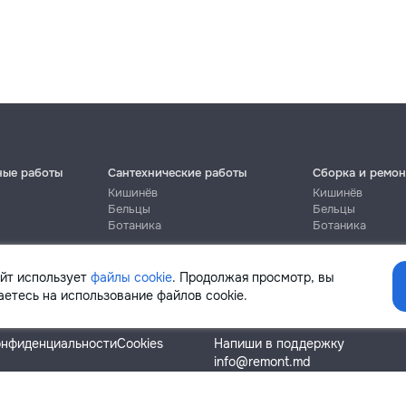
ные работы
Сантехнические работы
Сборка и ремон
Кишинёв
Кишинёв
Бельцы
Бельцы
Ботаника
Ботаника
айт использует
файлы cookie
. Продолжая просмотр, вы
етесь на использование файлов cookie.
Помощь
онфиденциальности
Cookies
Напиши в поддержку
info@remont.md
SRL "Br Team Pro"