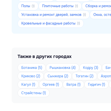
Полы
Плиточные работы
Сборка и ремо
(1)
(1)
Установка и ремонт дверей, замков
Окна, ост
(1)
Кровельные и фасадные работы
(1)
Также в других городах
Ботаника (5)
Рышкановка (4)
Кодру (3)
Бач
Криково (2)
Сынжера (2)
Тогатин (2)
Аэроп
Кагул (1)
Оргеев (1)
Ватра (1)
Гидигич (1)
Страйстены (1)