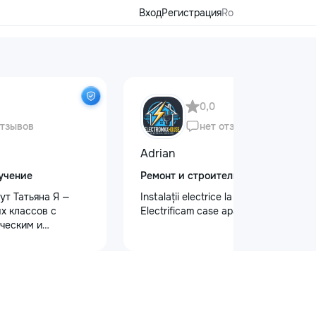
Вход
Регистрация
Ro
0,0
отзывов
нет отзывов
Adrian
учение
Ремонт и строительство
ут Татьяна Я —
Instalații electrice la cel mai înalt nivel
х классов с
Electrificam case apartamente oficii
ческим и
 образованием.
ю и душой!
малышей: ✨
дготовку к школе
ю, письму, счёту
и логического