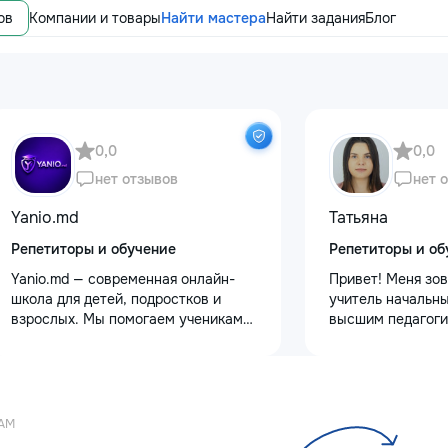
ов
Компании и товары
Найти мастера
Найти задания
Блог
0,0
0,0
нет отзывов
нет 
Yanio.md
Татьяна
Репетиторы и обучение
Репетиторы и об
Yanio.md — современная онлайн-
Привет! Меня зов
школа для детей, подростков и
учитель начальны
взрослых. Мы помогаем ученикам
высшим педагоги
улучшать знания по школьным
психологическим
предметам, готовиться к
Обучаю с любовь
экзаменам, поступлению и
Предлагаю: Для 
достигать личных образовательных
качественную по
целей. В нашей команде работают
✨ обучение чтени
АМ
квалифицированные преподаватели
✨ развитие речи 