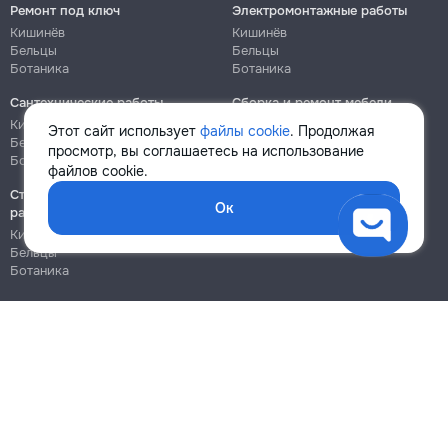
Ремонт под ключ
Электромонтажные работы
Кишинёв
Кишинёв
Бельцы
Бельцы
Ботаника
Ботаника
Сантехнические работы
Сборка и ремонт мебели
Кишинёв
Кишинёв
Этот сайт использует
файлы cookie
. Продолжая
Бельцы
Бельцы
просмотр, вы соглашаетесь на использование
Ботаника
Ботаника
файлов cookie.
Строительно-монтажные
Ок
работы
Кишинёв
Бельцы
Ботаника
Блог
Правила
Цены на услуги
Помощь
Политика конфиденциальности
Cookies