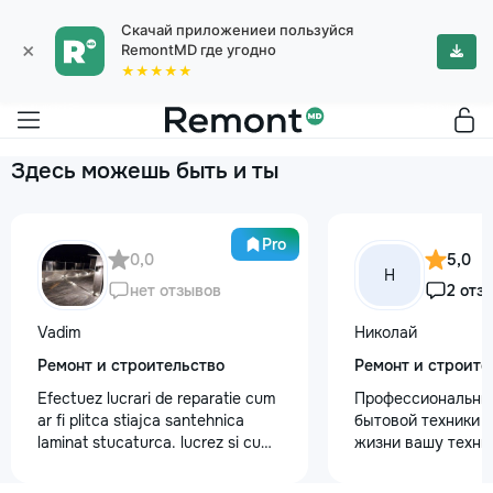
Скачай приложениеи пользуйся
×
RemontMD где угодно
★★★★★
Здесь можешь быть и ты
Pro
0,0
5,0
Н
нет отзывов
2 отз
Vadim
Николай
Ремонт и строительство
Ремонт и строите
Efectuez lucrari de reparatie cum
Профессиональны
ar fi plitca stiajca santehnica
бытовой техники 
laminat stucaturca. lucrez si cu
жизни вашу техни
lemnu cum ar fi vagonca cine are
честно и с гарант
nevoe apelati 068368379
главные преимуще