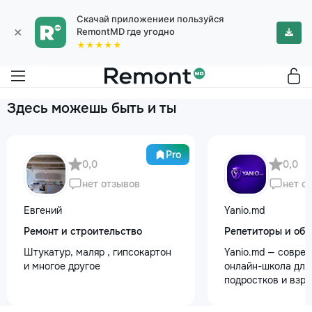
Скачай приложениеи пользуйся
×
RemontMD где угодно
★★★★★
Здесь можешь быть и ты
Pro
0,0
0,0
нет отзывов
нет о
Евгений
Yanio.md
Ремонт и строительство
Репетиторы и обу
Штукатур, маляр , гипсокартон
Yanio.md — совре
и многое другое
онлайн-школа для 
подростков и взр
помогаем ученика
знания по школьн