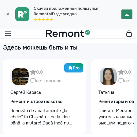
Скачай приложениеи пользуйся
×
RemontMD где угодно
★★★★★
Здесь можешь быть и ты
Pro
0,0
0,0
нет отзывов
нет о
Сергей Карась
Татьяна
Ремонт и строительство
Репетиторы и обу
Renovări de apartamente „la
Привет! Меня зову
cheie” în Chișinău – de la idee
учитель начальных
până la mutare! Dacă încă nu
высшим педагогич
aveți un design-proiect, nu este o
психологическим 
problemă. Vă putem realiza un
Обучаю с любовью