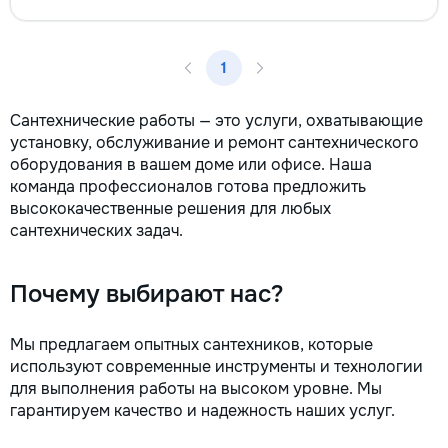
la fiecare detaliu. Contactați-ne
pentru o consultație gratuită și un
deviz fără obligații: 069 376 542
1
+373 603 31 178 Viber | WhatsApp
| Telegram Disponibili zilnic pentru
consultații și programări. Deviz
Сантехнические работы — это услуги, охватывающие
gratuit Consultanță profesională
установку, обслуживание и ремонт сантехнического
Soluții pentru orice buget
оборудования в вашем доме или офисе. Наша
Reparații executate la timp și cu
команда профессионалов готова предложить
responsabilitate. Transformăm
высококачественные решения для любых
ideile în locuințe confortabile,
сантехнических задач.
moderne și funcționale! Calitatea
noastră – liniștea și confortul
dumneavoastră!
Почему выбирают нас?
Мы предлагаем опытных сантехников, которые
используют современные инструменты и технологии
для выполнения работы на высоком уровне. Мы
гарантируем качество и надежность наших услуг.