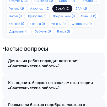
Ставчены (3)
Сынжера (3)
Сороки (2)
Тогатин (2)
Унгень (2)
Аэропорт (2)
Бачой (2)
БАМ (2)
Кагул (1)
Думбрава (1)
Дондюшаны (1)
Окница (1)
Оргеев (1)
Резина (1)
Унгены (1)
Флорешты (1)
Дурлешты (1)
Бубуечь (1)
Ватра (1)
Частые вопросы
Для каких работ подходит категория
«Сантехнические работы»?
Как оценить бюджет по задачам в категории
«Сантехнические работы»?
Реально ли быстро подобрать мастера в