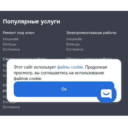
Популярные услуги
Ремонт под ключ
Электромонтажные работы
Кишинёв
Кишинёв
Бельцы
Бельцы
Ботаника
Ботаника
Сантехнические работы
Сборка и ремонт мебели
Кишинёв
Кишинёв
Этот сайт использует
файлы cookie
. Продолжая
Бельцы
Бельцы
просмотр, вы соглашаетесь на использование
Ботаника
Ботаника
файлов cookie.
Строительно-монтажные
Ок
работы
Кишинёв
Бельцы
Ботаника
Блог