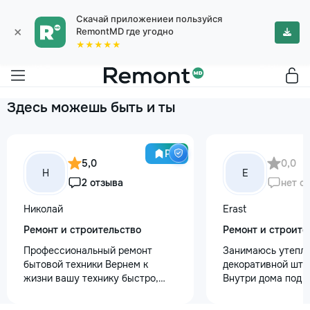
Скачай приложениеи пользуйся
×
RemontMD где угодно
★★★★★
Здесь можешь быть и ты
Pro
5,0
0,0
Н
E
2 отзыва
нет о
Николай
Erast
Ремонт и строительство
Ремонт и строите
Профессиональный ремонт
Занимаюсь утепле
бытовой техники Вернем к
декоративной шту
жизни вашу технику быстро,
Внутри дома под к
честно и с гарантией! Мои
+37368535079
главные преимущества: ⏱️