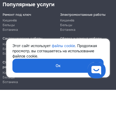
Популярные услуги
Ремонт под ключ
Электромонтажные работы
Кишинёв
Кишинёв
Бельцы
Бельцы
Ботаника
Ботаника
Сантехнические работы
Сборка и ремонт мебели
Кишинёв
Кишинёв
Этот сайт использует
файлы cookie
. Продолжая
Бельцы
Бельцы
просмотр, вы соглашаетесь на использование
Ботаника
Ботаника
файлов cookie.
Строительно-монтажные
Ок
работы
Кишинёв
Бельцы
Ботаника
Блог
Правила
Цены на услуги
Помощь