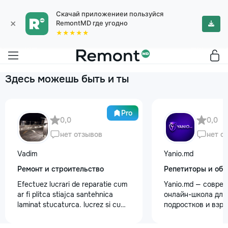
Скачай приложениеи пользуйся
×
RemontMD где угодно
★★★★★
Здесь можешь быть и ты
Pro
0,0
0,0
нет отзывов
нет о
Vadim
Yanio.md
Ремонт и строительство
Репетиторы и обу
Efectuez lucrari de reparatie cum
Yanio.md — совре
ar fi plitca stiajca santehnica
онлайн-школа для 
laminat stucaturca. lucrez si cu
подростков и взр
lemnu cum ar fi vagonca cine are
помогаем ученика
nevoe apelati 068368379
знания по школьн