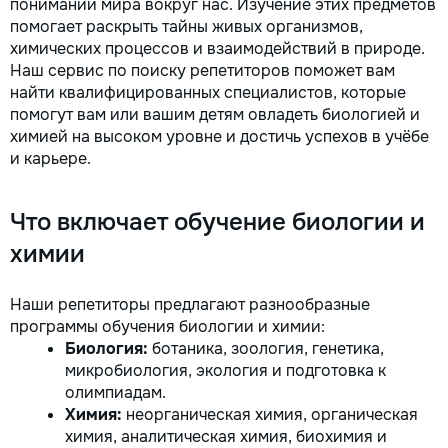
понимании мира вокруг нас. Изучение этих предметов
la fiecare detaliu. Contactați-ne
помогает раскрыть тайны живых организмов,
pentru o consultație gratuită și un
химических процессов и взаимодействий в природе.
deviz fără obligații: 069 376 542
Наш сервис по поиску репетиторов поможет вам
+373 603 31 178 Viber | WhatsApp
найти квалифицированных специалистов, которые
| Telegram Disponibili zilnic pentru
помогут вам или вашим детям овладеть биологией и
consultații și programări. Deviz
химией на высоком уровне и достичь успехов в учёбе
gratuit Consultanță profesională
и карьере.
Soluții pentru orice buget
Reparații executate la timp și cu
responsabilitate. Transformăm
Что включает обучение биологии и
ideile în locuințe confortabile,
moderne și funcționale! Calitatea
химии
noastră – liniștea și confortul
dumneavoastră!
Наши репетиторы предлагают разнообразные
программы обучения биологии и химии:
Биология:
ботаника, зоология, генетика,
микробиология, экология и подготовка к
олимпиадам.
Химия:
неорганическая химия, органическая
химия, аналитическая химия, биохимия и