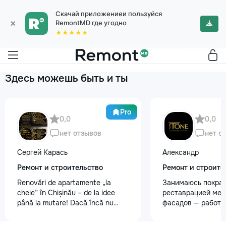
Скачай приложениеи пользуйся
×
RemontMD где угодно
★★★★★
Здесь можешь быть и ты
Pro
0,0
0,0
нет отзывов
нет о
Сергей Карась
Александр
Ремонт и строительство
Ремонт и строите
Renovări de apartamente „la
Занимаюсь покрас
cheie” în Chișinău – de la idee
реставрацией меб
până la mutare! Dacă încă nu
фасадов — работа
aveți un design-proiect, nu este o
любой сложности.
problemă. Vă putem realiza un
реставрация стар