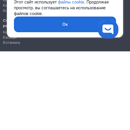
Кишинёв
Кишинёв
Этот сайт использует
файлы cookie
. Продолжая
Бельцы
Бельцы
просмотр, вы соглашаетесь на использование
Ботаника
Ботаника
файлов cookie.
Строительно-монтажные
Ок
работы
Кишинёв
Бельцы
Ботаника
Блог
Правила
Цены на услуги
Помощь
Политика конфиденциальности
Cookies