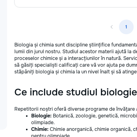
1
Biologia și chimia sunt discipline științifice fundament
lumii din jurul nostru. Studiul acestor materii ajută la 
proceselor chimice și a interacțiunilor în natură. Servi
să găsiți specialiști calificați care vă vor ajuta pe 
stăpâniți biologia și chimia la un nivel înalt și să atinge
Ce include studiul biologiei
Repetitorii noștri oferă diverse programe de învățare a
Biologie:
Botanică, zoologie, genetică, microbi
olimpiade.
Chimie:
Chimie anorganică, chimie organică, chi
pentru olimpiade.