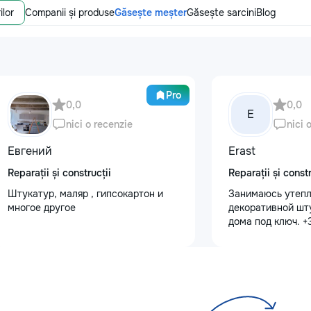
ilor
Companii și produse
Găsește meșter
Găsește sarcini
Blog
Pro
0,0
0,0
E
nici o recenzie
nici 
Евгений
Erast
Reparații și construcții
Reparații și constr
Штукатур, маляр , гипсокартон и
Занимаюсь утепл
многое другое
декоративной шт
дома под ключ. 