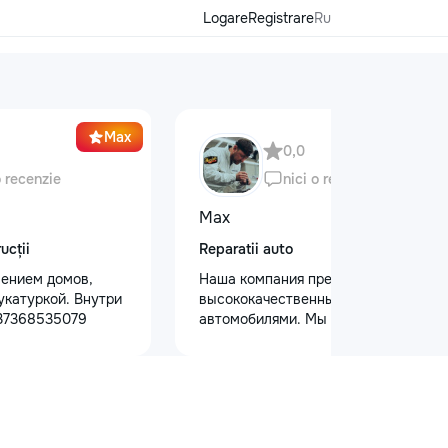
Logare
Registrare
Ru
Max
0,0
o recenzie
nici o recenzie
Max
ucții
Reparatii auto
ением домов,
Наша компания предлагает
укатуркой. Внутри
высококачественный уход за
+37368535079
автомобилями. Мы предоставляем
услуги полировки кузова для
восстановления блеска, ремонт
сколов и трещин на лобовом стекле
для обеспечения безопасности.
Также выполняем оклейку
защитными пленками, полировку