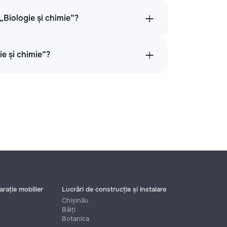
 „Biologie și chimie”?
ie și chimie”?
rație mobilier
Lucrări de construcție și instalare
Chișinău
Bălți
Botanica