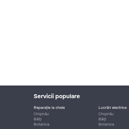
Servicii populare
Reparație la cheie
Lucrări electrice
Chișinău
Chișinău
Bălți
Bălți
Botanica
Botanica
Nume