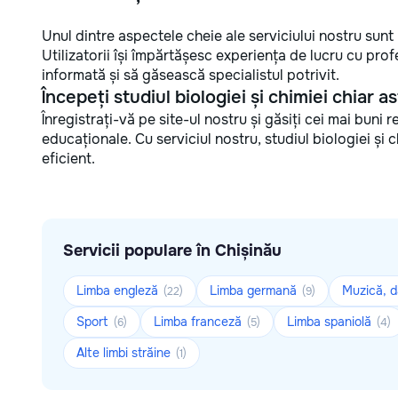
Unul dintre aspectele cheie ale serviciului nostru sunt r
Utilizatorii își împărtășesc experiența de lucru cu profe
informată și să găsească specialistul potrivit.
Începeți studiul biologiei și chimiei chiar as
Înregistrați-vă pe site-ul nostru și găsiți cei mai buni 
educaționale. Cu serviciul nostru, studiul biologiei și 
eficient.
Servicii populare în Chișinău
Limba engleză
Limba germană
Muzică, d
(22)
(9)
Sport
Limba franceză
Limba spaniolă
(6)
(5)
(4)
Alte limbi străine
(1)