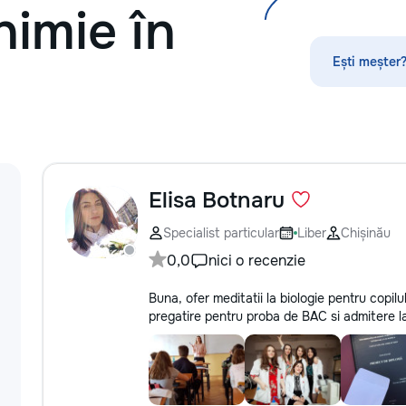
himie în
Ești meșter?
Elisa Botnaru
Specialist particular
Liber
Chișinău
0,0
nici o recenzie
Buna, ofer meditatii la biologie pentru copilu
pregatire pentru proba de BAC si admitere l