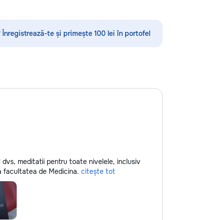
стекла для улучшения видимости и
ремонт царапин на кузове.
Дополнительно предлагаем
 Înregistrează-te și primește 100 lei în portofel
выпрямление вмятин без покраски,
нанесение защитных составов,
тонировку в соответствии с
законодательством и химчистку
салона. Услуги по полировке хрома
и антихрому придают автомобилю
стиль, а защитная пленка на фары
защищает от повреждений. Мы
придерживаемся высоких
стандартов обслуживания,
используя передовые технологии.
Доверьте нам заботу о вашем
автомобиле, и он будет радовать
l dvs, meditatii pentru toate nivelele, inclusiv
вас долгие годы.
a facultatea de Medicina.
citește tot