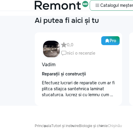
Catalogul meșter
Ai putea fi aici și tu
Pro
0,0
nici o recenzie
Vadim
Reparații și construcții
Efectuez lucrari de reparatie cum ar fi
plitca stiajca santehnica laminat
stucaturca. lucrez si cu lemnu cum ar
fi vagonca cine are nevoe apelati
068368379
Principala
Tutori și instruire
Biologie și chimie
Chișinău