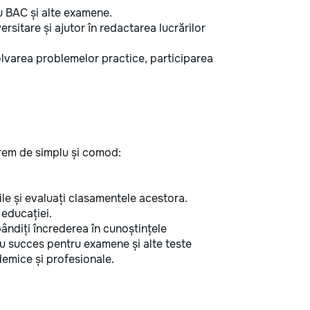
u BAC și alte examene.
rsitare și ajutor în redactarea lucrărilor
olvarea problemelor practice, participarea
.
xtrem de simplu și comod:
ziile și evaluați clasamentele acestora.
 educației.
ândiți încrederea în cunoștințele
cu succes pentru examene și alte teste
demice și profesionale.