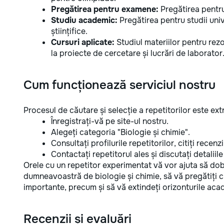
Pregătirea pentru examene:
Pregătirea pentr
Studiu academic:
Pregătirea pentru studii unive
științifice.
Cursuri aplicate:
Studiul materiilor pentru rez
la proiecte de cercetare și lucrări de laborator
Cum funcționează serviciul nostru
Procesul de căutare și selecție a repetitorilor este e
Înregistrați-vă pe site-ul nostru.
Alegeți categoria "Biologie și chimie".
Consultați profilurile repetitorilor, citiți recen
Contactați repetitorul ales și discutați detaliile
Orele cu un repetitor experimentat vă vor ajuta să dob
dumneavoastră de biologie și chimie, să vă pregătiți 
importante, precum și să vă extindeți orizonturile aca
Recenzii și evaluări