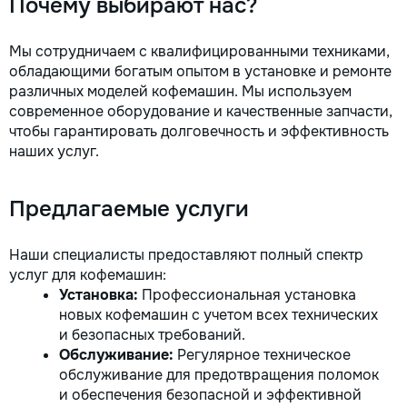
Почему выбирают нас?
la fiecare detaliu.
pentru o consultație
Мы сотрудничаем с квалифицированными техниками,
deviz fără obligați
обладающими богатым опытом в установке и ремонте
+373 603 31 178 Vi
| Telegram Disponibil
различных моделей кофемашин. Мы используем
consultații și progr
современное оборудование и качественные запчасти,
gratuit Consultanță
чтобы гарантировать долговечность и эффективность
Soluții pentru orice
наших услуг.
Reparații executate
responsabilitate. 
ideile în locuințe co
Предлагаемые услуги
moderne și funcțion
noastră – liniștea ș
dumneavoastră!
Наши специалисты предоставляют полный спектр
услуг для кофемашин:
Установка:
Профессиональная установка
новых кофемашин с учетом всех технических
и безопасных требований.
Обслуживание:
Регулярное техническое
обслуживание для предотвращения поломок
и обеспечения безопасной и эффективной