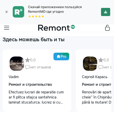
Скачай приложениеи пользуйся
×
RemontMD где угодно
★★★★★
Здесь можешь быть и ты
Pro
0,0
0,0
нет отзывов
нет о
Vadim
Сергей Карась
Ремонт и строительство
Ремонт и строите
Efectuez lucrari de reparatie cum
Renovări de aparta
ar fi plitca stiajca santehnica
cheie” în Chișinău –
laminat stucaturca. lucrez si cu
până la mutare! Da
lemnu cum ar fi vagonca cine are
aveți un design-pro
nevoe apelati 068368379
problemă. Vă putem