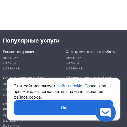
Популярные услуги
Ремонт под ключ
Электромонтажные работы
Кишинёв
Кишинёв
Бельцы
Бельцы
Ботаника
Ботаника
Сантехнические работы
Сборка и ремонт мебели
Кишинёв
Кишинёв
Этот сайт использует
файлы cookie
. Продолжая
Бельцы
Бельцы
просмотр, вы соглашаетесь на использование
Ботаника
Ботаника
файлов cookie.
Строительно-монтажные
Ок
работы
Кишинёв
Бельцы
Ботаника