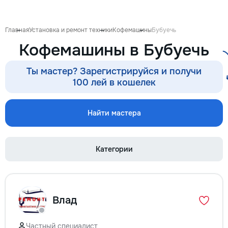
proiect de design p
pentru ca reparația 
confortabilă și ada
Главная
Установка и ремонт техники
Кофемашины
Бубуечь
dumneavoastră. Co
Кофемашины в Бубуечь
Garanție 1–2 ani În
contract, fixăm cost
termenele lucrărilor
Ты мастер? Зарегистрируйся и получи
garanție reală pent
100 лей в кошелек
lucrările executate
reducere Oferim red
materialele de const
Найти мастера
finisaj prin furnizori
foto și video săptă
fiecare săptămână p
Категории
video de pe șantier
doriți, puteți vizita
obiectul și verifica
lucrărilor. Siguranț
ascunse Înainte de
Влад
fotografiem și măsu
electrică, țevile și 
comunicațiile ascu
Частный специалист