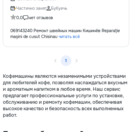
reparație veți răm
comunicațiilor ascu
Частично занят
Бубуечь
fotografiile tuturor
0,0
нет отзывов
importante. Curățe
profesională Predă
069143240 Ремонт швейных машин Кишинёв Reparație
apartamentul compl
mașini de cusut Chisinau
читать всё
pentru locuit – curat
fără deșeuri de con
Prețuri orientative 
materiale: Prețurile
1
producătorului, bran
categoria produsulu
porțelanată – de l
Кофемашины являются незаменимыми устройствами
lei/m² Laminat – d
для любителей кофе, позволяя наслаждаться вкусным
lei/m² Materiale pen
и ароматным напитком в любое время. Наш сервис
brute – de la 1 500
предлагает профессиональные услуги по установке,
de apartament Uși i
обслуживанию и ремонту кофемашин, обеспечивая
la 2 500–7 000+ le
extensibil – de la 
высокое качество и безопасность всех выполненных
Calitatea noastră –
работ.
dumneavoastră! Re
interiorul cât mai a
de proiectul de des