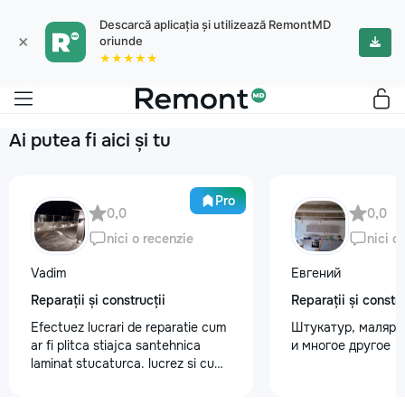
Descarcă aplicația și utilizează RemontMD
×
oriunde
★★★★★
Ai putea fi aici și tu
Pro
0,0
0,0
nici o recenzie
nici o
Vadim
Евгений
Reparații și construcții
Reparații și constru
Efectuez lucrari de reparatie cum
Штукатур, маляр ,
ar fi plitca stiajca santehnica
и многое другое
laminat stucaturca. lucrez si cu
lemnu cum ar fi vagonca cine are
nevoe apelati 068368379