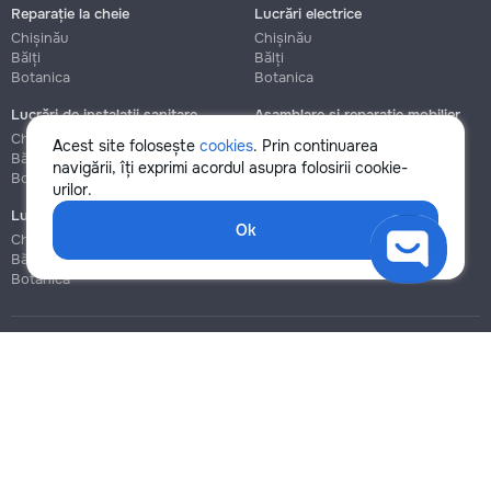
Reparație la cheie
Lucrări electrice
Chișinău
Chișinău
Bălți
Bălți
Botanica
Botanica
Lucrări de instalații sanitare
Asamblare și reparație mobilier
Chișinău
Chișinău
Acest site folosește
cookies
. Prin continuarea
Bălți
Bălți
navigării, îți exprimi acordul asupra folosirii cookie-
Botanica
Botanica
urilor.
Lucrări de construcție și instalare
Ok
Chișinău
Bălți
Botanica
Blog
Reguli
Prețuri la servicii
Ajutor
Politica de confidențialitate
Cookies