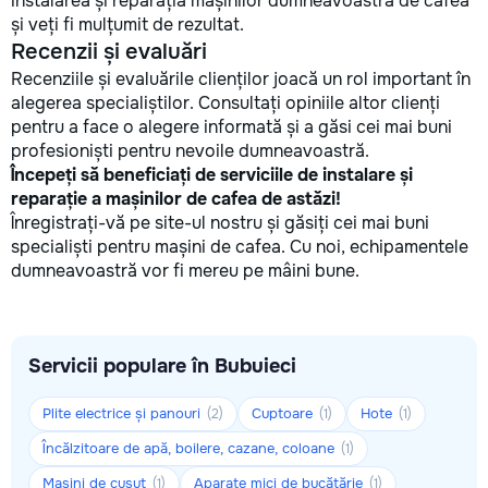
instalarea și reparația mașinilor dumneavoastră de cafea
și veți fi mulțumit de rezultat.
Recenzii și evaluări
Recenziile și evaluările clienților joacă un rol important în
alegerea specialiștilor. Consultați opiniile altor clienți
pentru a face o alegere informată și a găsi cei mai buni
profesioniști pentru nevoile dumneavoastră.
Începeți să beneficiați de serviciile de instalare și
reparație a mașinilor de cafea de astăzi!
Înregistrați-vă pe site-ul nostru și găsiți cei mai buni
specialiști pentru mașini de cafea. Cu noi, echipamentele
dumneavoastră vor fi mereu pe mâini bune.
Servicii populare în Bubuieci
Plite electrice și panouri
Cuptoare
Hote
(2)
(1)
(1)
Încălzitoare de apă, boilere, cazane, coloane
(1)
Mașini de cusut
Aparate mici de bucătărie
(1)
(1)