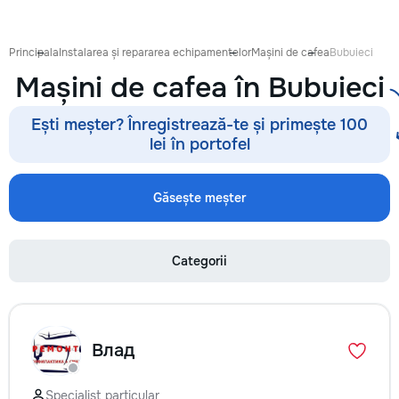
Principala
Instalarea și repararea echipamentelor
Mașini de cafea
Bubuieci
Mașini de cafea în Bubuieci
Ești meșter? Înregistrează-te și primește 100
lei în portofel
Găsește meșter
Categorii
Влад
Specialist particular