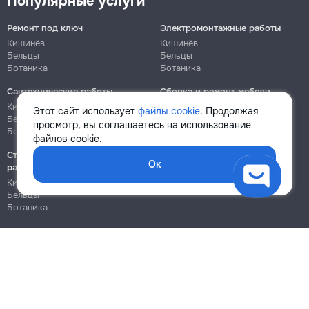
Популярные услуги
Ремонт под ключ
Электромонтажные работы
Кишинёв
Кишинёв
Бельцы
Бельцы
Ботаника
Ботаника
Сантехнические работы
Сборка и ремонт мебели
Кишинёв
Кишинёв
Этот сайт использует
файлы cookie
. Продолжая
Бельцы
Бельцы
просмотр, вы соглашаетесь на использование
Ботаника
Ботаника
файлов cookie.
Строительно-монтажные
Ок
работы
Кишинёв
Бельцы
Ботаника
Блог
Правила
Цены на услуги
Помощь