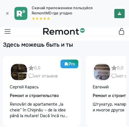
Скачай приложениеи пользуйся
×
RemontMD где угодно
★★★★★
Здесь можешь быть и ты
Pro
0,0
0,0
нет отзывов
нет о
Сергей Карась
Евгений
Ремонт и строительство
Ремонт и строите
Renovări de apartamente „la
Штукатур, маляр ,
cheie” în Chișinău – de la idee
и многое другое
până la mutare! Dacă încă nu
aveți un design-proiect, nu este o
problemă. Vă putem realiza un