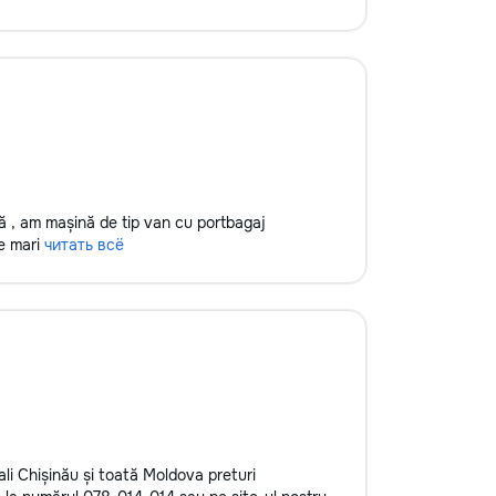
fă , am mașină de tip van cu portbagaj
de mari
читать всё
ali Chișinău și toată Moldova preturi