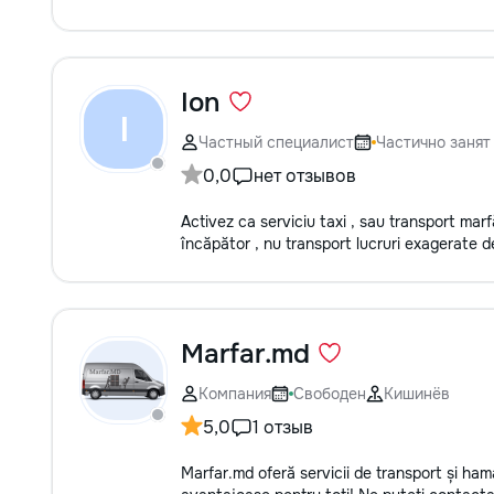
Ion
I
Частный специалист
Частично занят
0,0
нет отзывов
Activez ca serviciu taxi , sau transport mar
încăpător , nu transport lucruri exagerate 
Marfar.md
Компания
Свободен
Кишинёв
5,0
1 отзыв
Marfar.md oferă servicii de transport și ham