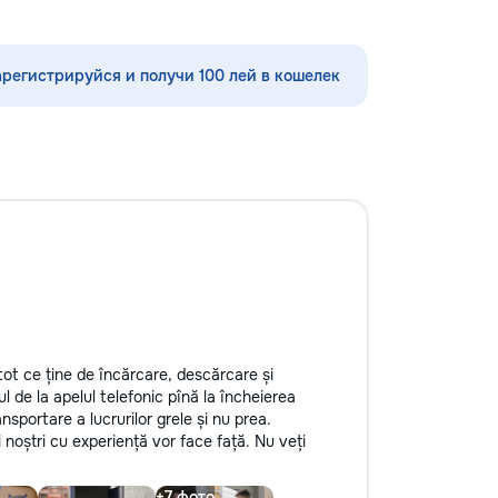
шения видимости и
мышления ✨ каллиграфия,
а кузове.
ориентировка в пространстве,
редлагаем
моторика ✨ подготовка руки к
арегистрируйся и получи 100 лей в кошелек
тин без покраски,
письму ✨ интересные игровые
ных составов,
задания ✨ эмоционально-
ветствии с
психологическая подготовка к
ом и химчистку
обучению Для школьников (1–4
о полировке хрома
классы): ⭐️ помощь по русскому
дают автомобилю
языку, математике, чтению и
я пленка на фары
письму ⭐️ работа с трудностями в
реждений. Мы
обучении ⭐️ коррекция чтения,
 высоких
развитие речи Каждый ребёнок
уживания,
особенный — я найду подход
овые технологии.
именно к вашему! Занятия проходят
боту о вашем
весело, динамично, с любовью к
 будет радовать
детям и заботой об их развитии.
Пишите в личные сообщения или
tot ce ține de încărcare, descărcare și
звоните: 📱 +37060597613 Обучение
l de la apelul telefonic pînă la încheierea
— это интересно! Давайте
ansportare a lucrurilor grele și nu prea.
открывать этот мир вместе! Ваш
ii noștri cu experiență vor face față. Nu veți
малыш заслуживает лучшего!