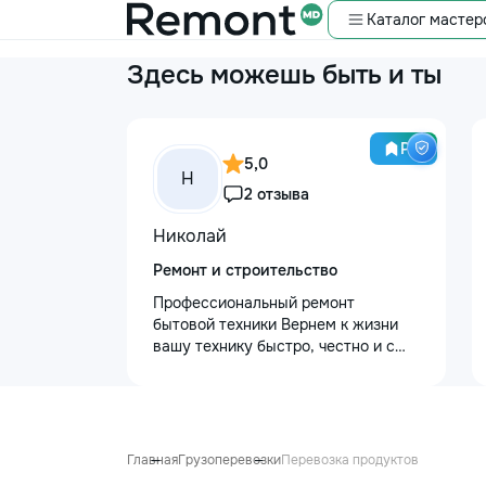
Каталог мастер
Здесь можешь быть и ты
Pro
5,0
Н
2 отзыва
Николай
Ремонт и строительство
Профессиональный ремонт
бытовой техники Вернем к жизни
вашу технику быстро, честно и с
гарантией! Мои главные
преимущества: ⏱️ Выезд на дом:
Работаем во всех районах и
пригородах. Мастер приедет в
течение 1–2 часов после заявки. 📉
Главная
Грузоперевозки
Перевозка продуктов
Цены ниже сервисных: Работаем