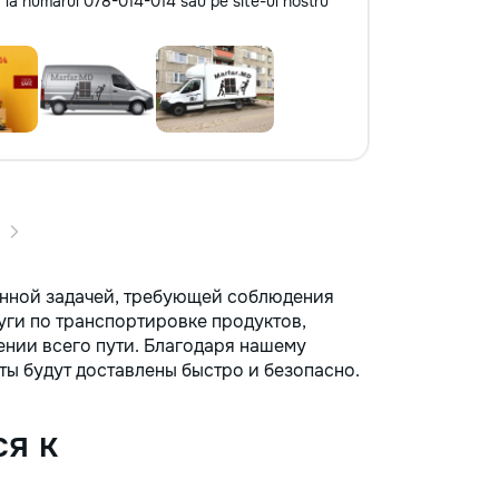
 la numărul 078-014-014 sau pe site-ul nostru
енной задачей, требующей соблюдения
уги по транспортировке продуктов,
ении всего пути. Благодаря нашему
ты будут доставлены быстро и безопасно.
я к