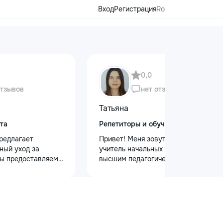
Вход
Регистрация
Ro
0,0
отзывов
нет отзывов
Татьяна
та
Репетиторы и обучение
редлагает
Привет! Меня зовут Татьяна Я —
ный уход за
учитель начальных классов с
ы предоставляем
высшим педагогическим и
 кузова для
психологическим образованием.
блеска, ремонт
Обучаю с любовью и душой!
на лобовом стекле
Предлагаю: Для малышей: ✨
безопасности.
качественную подготовку к школе
 оклейку
✨ обучение чтению, письму, счёту
ами, полировку
✨ развитие речи и логического