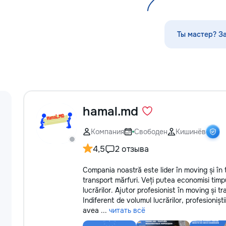
стекла для улуч
ремонт царапин н
Дополнительно п
Ты мастер? З
выпрямление вмя
нанесение защит
тонировку в соот
законодательств
салона. Услуги п
и антихрому при
стиль, а защитна
защищает от пов
hamal.md
придерживаемся
стандартов обсл
Компания
Свободен
Кишинёв
используя перед
Доверьте нам за
4,5
2 отзыва
автомобиле, и он
вас долгие годы.
Compania noastră este lider în moving și în 
transport mărfuri. Veți putea economisi timpu
lucrărilor. Ajutor profesionist în moving și tr
Indiferent de volumul lucrărilor, profesionișt
avea ...
читать всё