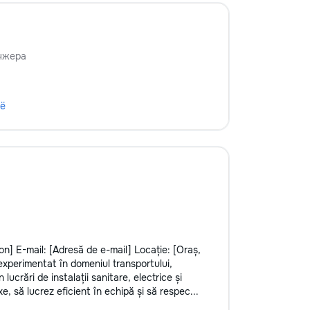
нжера
сё
n] E-mail: [Adresă de e-mail] Locație: [Oraș,
i experimentat în domeniul transportului,
 lucrări de instalații sanitare, electrice și
, să lucrez eficient în echipă și să respec...