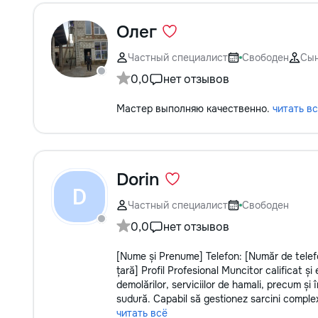
Олег
Частный специалист
Свободен
Сы
0,0
нет отзывов
Мастер выполняю качественно.
читать в
Dorin
D
Частный специалист
Свободен
0,0
нет отзывов
[Nume și Prenume] Telefon: [Număr de telefo
țară] Profil Profesional Muncitor calificat ș
demolărilor, serviciilor de hamali, precum și în
sudură. Capabil să gestionez sarcini complexe
читать всё