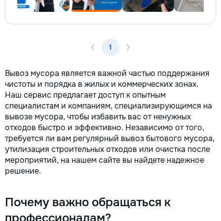
1
Вывоз мусора является важной частью поддержания
чистоты и порядка в жилых и коммерческих зонах.
Наш сервис предлагает доступ к опытным
специалистам и компаниям, специализирующимся на
вывозе мусора, чтобы избавить вас от ненужных
отходов быстро и эффективно. Независимо от того,
требуется ли вам регулярный вывоз бытового мусора,
утилизация строительных отходов или очистка после
мероприятий, на нашем сайте вы найдете надежное
решение.
Почему важно обращаться к
профессионалам?