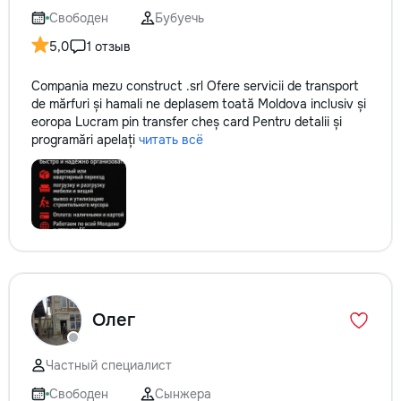
Свободен
Бубуечь
5,0
1 отзыв
Compania mezu construct .srl Ofere servicii de transport
de mărfuri și hamali ne deplasem toată Moldova inclusiv și
eoropa Lucram pin transfer cheș card Pentru detalii și
programări apelați
читать всё
Олег
Частный специалист
Свободен
Сынжера