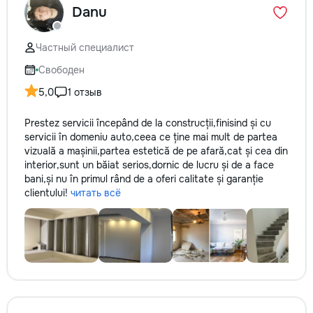
Danu
la fiecare detaliu. Contactați-ne
pentru o consultație gratuită și un
deviz fără obligații: 069 376 542
Частный специалист
+373 603 31 178 Viber | WhatsApp
| Telegram Disponibili zilnic pentru
Свободен
consultații și programări. Deviz
5,0
1 отзыв
gratuit Consultanță profesională
Soluții pentru orice buget
Prestez servicii începând de la construcții,finisind și cu
Reparații executate la timp și cu
servicii în domeniu auto,ceea ce ține mai mult de partea
responsabilitate. Transformăm
vizuală a mașinii,partea estetică de pe afară,cat și cea din
ideile în locuințe confortabile,
interior,sunt un băiat serios,dornic de lucru și de a face
moderne și funcționale! Calitatea
bani,și nu în primul rând de a oferi calitate și garanție
noastră – liniștea și confortul
clientului!
читать всё
dumneavoastră!