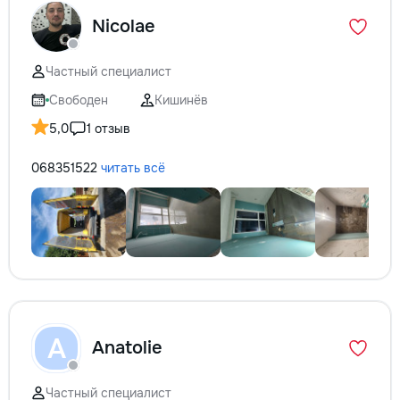
Nicolae
Частный специалист
Свободен
Кишинёв
5,0
1 отзыв
068351522
читать всё
A
Anatolie
Частный специалист