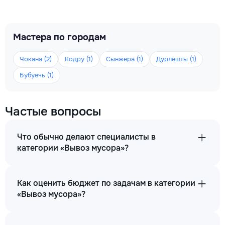
Мастера по городам
Чокана (2)
Кодру (1)
Сынжера (1)
Дурлешты (1)
Бубуечь (1)
Частые вопросы
Что обычно делают специалисты в
категории «Вывоз мусора»?
Как оценить бюджет по задачам в категории
«Вывоз мусора»?