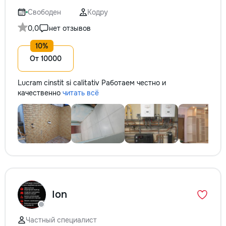
Свободен
Кодру
0,0
нет отзывов
От 10000
Lucram cinstit si calitativ Работаем честно и
качественно
читать всё
Ion
Частный специалист