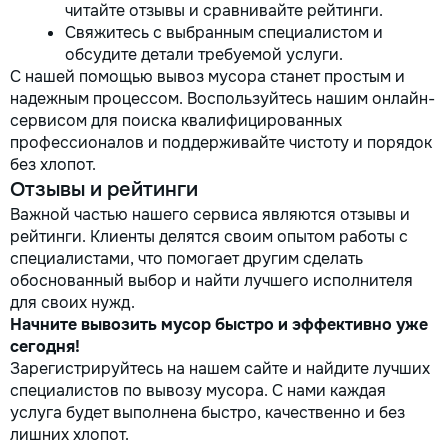
читайте отзывы и сравнивайте рейтинги.
Свяжитесь с выбранным специалистом и
обсудите детали требуемой услуги.
С нашей помощью вывоз мусора станет простым и
надежным процессом. Воспользуйтесь нашим онлайн-
сервисом для поиска квалифицированных
профессионалов и поддерживайте чистоту и порядок
без хлопот.
Отзывы и рейтинги
Важной частью нашего сервиса являются отзывы и
рейтинги. Клиенты делятся своим опытом работы с
специалистами, что помогает другим сделать
обоснованный выбор и найти лучшего исполнителя
для своих нужд.
Начните вывозить мусор быстро и эффективно уже
сегодня!
Зарегистрируйтесь на нашем сайте и найдите лучших
специалистов по вывозу мусора. С нами каждая
услуга будет выполнена быстро, качественно и без
лишних хлопот.