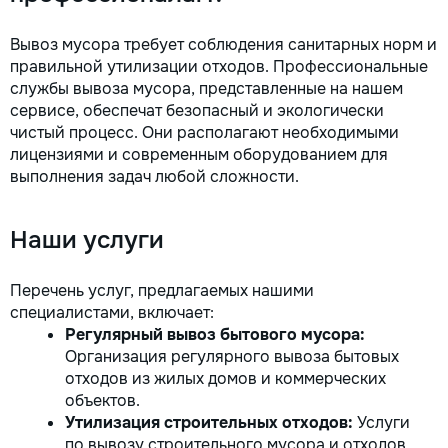
Вывоз мусора требует соблюдения санитарных норм и
правильной утилизации отходов. Профессиональные
службы вывоза мусора, представленные на нашем
сервисе, обеспечат безопасный и экологически
чистый процесс. Они располагают необходимыми
лицензиями и современным оборудованием для
выполнения задач любой сложности.
Наши услуги
Перечень услуг, предлагаемых нашими
специалистами, включает:
Регулярный вывоз бытового мусора:
Организация регулярного вывоза бытовых
отходов из жилых домов и коммерческих
объектов.
Утилизация строительных отходов:
Услуги
по вывозу строительного мусора и отходов