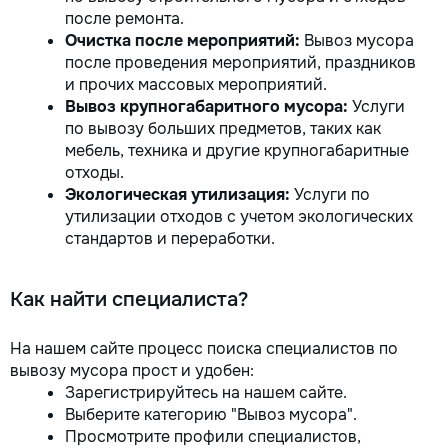
после ремонта.
Очистка после мероприятий:
Вывоз мусора
после проведения мероприятий, праздников
и прочих массовых мероприятий.
Вывоз крупногабаритного мусора:
Услуги
по вывозу больших предметов, таких как
мебель, техника и другие крупногабаритные
отходы.
Экологическая утилизация:
Услуги по
утилизации отходов с учетом экологических
стандартов и переработки.
Как найти специалиста?
На нашем сайте процесс поиска специалистов по
вывозу мусора прост и удобен:
Зарегистрируйтесь на нашем сайте.
Выберите категорию "Вывоз мусора".
Просмотрите профили специалистов,