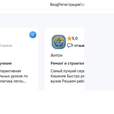
Вход
Регистрация
Ro
5,0
отзывов
1 отзыв
Антон
учение
Ремонт и строительство
терактивная
Самый лучший сервис в городе
льных уроков по
Кишенев Быстро реагируем на
матика легко,
вызов Решаем работы почти любой
ндивидуальным
сложности Лучшая сфера услуг
учеников 5–12
предоставляется с нашей стороны
идуальные, парные
Услуги “Муж на час” — Быстро,
 (до 4 человек) -
Надежно, Удобно! Нужна помощь в
мынском языках -
быту? Наши профессиональные
 неделю - Онлайн и
услуги “Муж на час” помогут вам