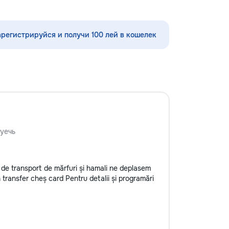
няем школьную
справиться с любыми мелкими
аем её понятной и
ремонтами и задачами в доме и на
кальный формат с
даче! Мы предоставляем широкий
арегистрируйся и получи 100 лей в кошелек
ой
спектр услуг, используя
минимальный набор инструментов,
чтобы помочь вам быстро и
эффективно решить бытовые
проблемы. Наши услуги включают:
• Сборка и разборка мебели —
быстрота и точность в установке
мебели: от стульев до шкафов и
полок. • Монтаж и крепление —
установка картин, зеркал, полок,
уечь
крючков и штор. Все крепления
надежны и безопасны. • Мелкий
ремонт сантехники — устранение
 de transport de mărfuri și hamali ne deplasem
протечек, замена смесителей,
transfer cheș card Pentru detalii și programări
сливных механизмов, ремонт
унитазов и раковин. •
Электрические работы — замена
розеток, выключателей, лампочек,
подключение бытовой техники. •