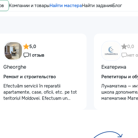
ов
Компании и товары
Найти мастера
Найти задания
Блог
5,0
0,0
1 отзыв
нет 
Gheorghe
Екатерина
Ремонт и строительство
Репетиторы и об
Efectuăm servicii în reparatii
Лунаматика — ин
apartamente, case, oficii, etc. pe tot
школа дополните
teritoriul Moldovei. Efectuam un
математике Мате
spectru larg de activitati: tencuiala
интересно и с и
peretilor /chit pentru pereti/ laminat/
подходом. - Для 
teracota/ghipsocarton /vopsit pereti
классов - Индив
,poduri/ electricitate. La fel efectuam
и групповые уроки
si lucrari de constructie:,montam
На русском и ру
,renovam,construim. interior, exterior
Занятия 2 раза в