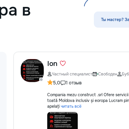
ра в
/ acoperise. pentru mai multe detalii
оффлайн - Допол
la num.: 069995194
программу — дел
доступной - Уни
Ты мастер? З
персонажем Лун
Ion
Частный специалист
Свободен
Буб
5,0
1 отзыв
Compania mezu construct .srl Ofere servicii
toată Moldova inclusiv și eoropa Lucram pin 
apelați
читать всё