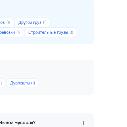
тов
Другой груз
(1)
(1)
ревозки
Строительные грузы
(1)
(1)
)
Дурлешты (1)
«Вывоз мусора»?