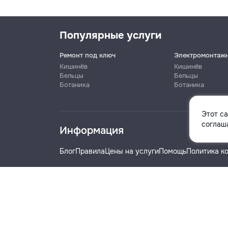
Популярные услуги
Ремонт под ключ
Электромонтаж
Кишинёв
Кишинёв
Бельцы
Бельцы
Ботаника
Ботаника
Имя
Этот с
соглаша
Информация
Телефон
Блог
Правила
Цены на услуги
Помощь
Политика к
Название компании
© 2019-2026 Remont.md. Все права защищены.