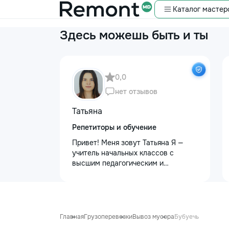
Каталог мастер
Здесь можешь быть и ты
0,0
нет отзывов
Татьяна
Репетиторы и обучение
Привет! Меня зовут Татьяна Я —
учитель начальных классов с
высшим педагогическим и
психологическим образованием.
Обучаю с любовью и душой!
Предлагаю: Для малышей: ✨
качественную подготовку к школе
✨ обучение чтению, письму, счёту
Главная
Грузоперевозки
Вывоз мусора
Бубуечь
✨ развитие речи и логического