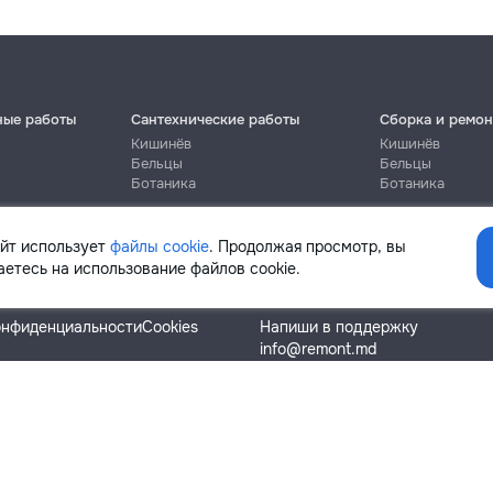
ные работы
Сантехнические работы
Сборка и ремон
Кишинёв
Кишинёв
Бельцы
Бельцы
Ботаника
Ботаника
айт использует
файлы cookie
. Продолжая просмотр, вы
етесь на использование файлов cookie.
Помощь
онфиденциальности
Cookies
Напиши в поддержку
info@remont.md
SRL "Br Team Pro"