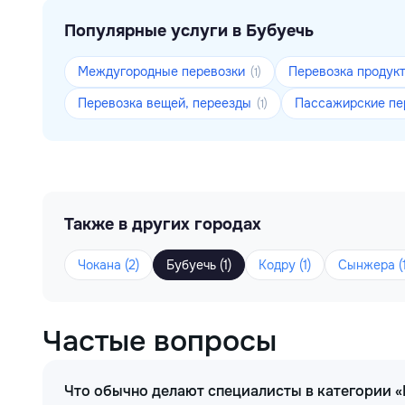
Популярные услуги в Бубуечь
Междугородные перевозки
Перевозка продук
(1)
Перевозка вещей, переезды
Пассажирские пе
(1)
Также в других городах
Чокана (2)
Бубуечь (1)
Кодру (1)
Сынжера (1
Частые вопросы
Что обычно делают специалисты в категории 