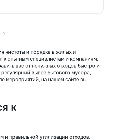
Ремонт и обслуживание окон и
дверей — регулировка дверей и
окон, замена петель, установка
замков. • Ремонт и отделка —
поклейка обоев, заделка трещин,
замена плитки, другие мелкие
отделочные работы. •
Благоустройство и уборка —
помощь в организации
я чистоты и порядка в жилых и
пространства, установке полок, а
п к опытным специалистам и компаниям,
также садоводство и помощь в
авить вас от ненужных отходов быстро и
уходе за дачей. Почему выбирают
м регулярный вывоз бытового мусора,
нас? • Профессионализм — опыт и
ле мероприятий, на нашем сайте вы
внимание к деталям, мы заботимся
о качестве работы. • Удобство —
приедем в удобное время, с
необходимыми инструментами. •
я к
Доступные цены — честные
расценки без скрытых затрат. С
нами ваш дом в надежных руках!
Обращайтесь за помощью — мы
решим любую задачу быстро и
м и правильной утилизации отходов.
качественно.