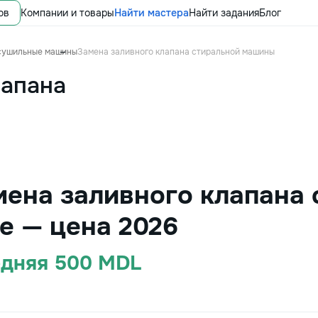
ов
Компании и товары
Найти мастера
Найти задания
Блог
сушильные машины
Замена заливного клапана стиральной машины
лапана
мена заливного клапана
е — цена 2026
едняя 500 MDL