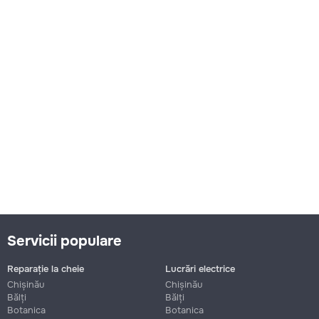
Servicii populare
Reparație la cheie
Lucrări electrice
Chișinău
Chișinău
Bălți
Bălți
Botanica
Botanica