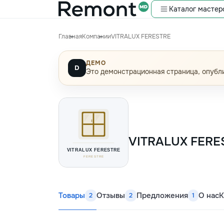
Каталог мастер
Главная
Компании
VITRALUX FERESTRE
ДЕМО
D
Это демонстрационная страница, опубли
VITRALUX FERE
Товары
Отзывы
Предложения
О нас
К
2
2
1