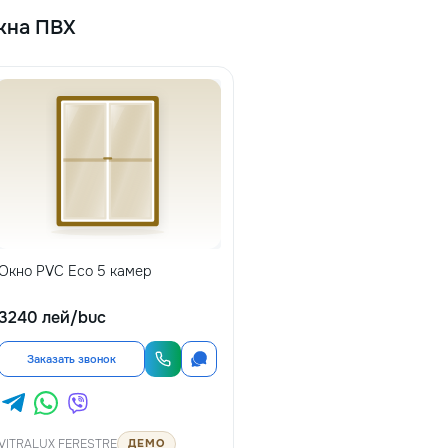
кна ПВХ
Окно PVC Eco 5 камер
3240 лей/buc
Заказать звонок
VITRALUX FERESTRE
ДЕМО