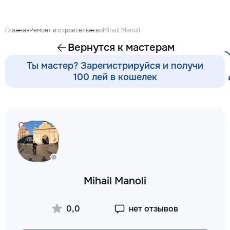
Предлагаю: Для м
качественную под
школе ✨ обучение
Главная
Ремонт и строительство
Mihail Manoli
письму, счёту ✨ р
Вернутся к мастерам
и логического мы
каллиграфия, орие
Ты мастер? Зарегистрируйся и получи
пространстве, мо
100 лей в кошелек
подготовка руки к
интересные игров
эмоционально-пси
подготовка к обу
школьников (1–4 кл
помощь по русско
математике, чтени
работа с трудност
обучении ⭐️ коррек
развитие речи Ка
Mihail Manoli
особенный — я на
именно к вашему!
проходят весело, 
0,0
нет отзывов
любовью к детям и
их развитии. Пиши