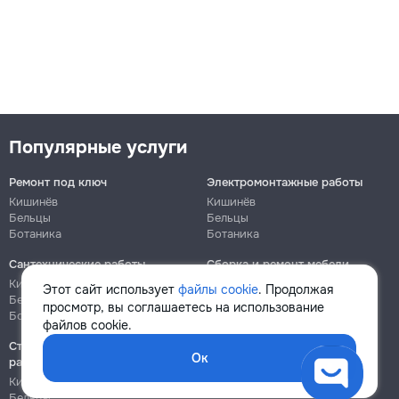
Популярные услуги
Ремонт под ключ
Электромонтажные работы
Кишинёв
Кишинёв
Бельцы
Бельцы
Ботаника
Ботаника
Сантехнические работы
Сборка и ремонт мебели
Кишинёв
Кишинёв
Этот сайт использует
файлы cookie
. Продолжая
Бельцы
Бельцы
просмотр, вы соглашаетесь на использование
Ботаника
Ботаника
файлов cookie.
Строительно-монтажные
Ок
работы
Кишинёв
Бельцы