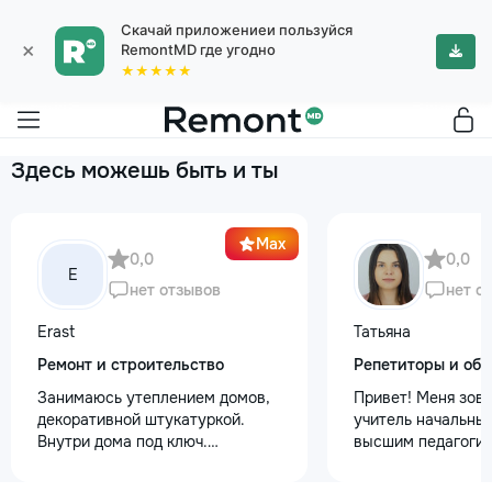
Скачай приложениеи пользуйся
×
RemontMD где угодно
★★★★★
Здесь можешь быть и ты
Max
0,0
0,0
E
нет отзывов
нет о
Erast
Татьяна
Ремонт и строительство
Репетиторы и обу
Занимаюсь утеплением домов,
Привет! Меня зову
декоративной штукатуркой.
учитель начальных
Внутри дома под ключ.
высшим педагогич
+37368535079
психологическим 
Обучаю с любовью