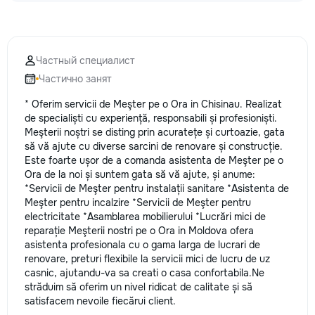
Частный специалист
Частично занят
* Oferim servicii de Meşter pe o Ora in Chisinau. Realizat
de specialiști cu experiență, responsabili și profesioniști.
Meşterii noștri se disting prin acuratețe și curtoazie, gata
să vă ajute cu diverse sarcini de renovare și construcție.
Este foarte ușor de a comanda asistenta de Meşter pe o
Ora de la noi și suntem gata să vă ajute, și anume:
*Servicii de Meşter pentru instalații sanitare *Asistenta de
Meşter pentru incalzire *Servicii de Meşter pentru
electricitate *Asamblarea mobilierului *Lucrări mici de
reparație Meşterii nostri pe o Ora in Moldova ofera
asistenta profesionala cu o gama larga de lucrari de
renovare, preturi flexibile la servicii mici de lucru de uz
casnic, ajutandu-va sa creati o casa confortabila.Ne
străduim să oferim un nivel ridicat de calitate și să
satisfacem nevoile fiecărui client.