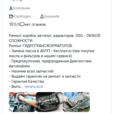
Компания
Свободен
Кишинёв
0,0
нет отзывов
Ремонт коробок автомат, вариаторов, DSG - ЛЮБОЙ
СЛОЖНОСТИ.
Ремонт ГИДРОТРАНСФОРМАТОРОВ.
- Замена масла в АКПП - бесплатно (при покупке
масла и фильтров в нашем сервисе)
- Предпокупочная, предпродажная Диагностика
Автомобиля.
- Наличие всех запчастей
- Выдаём гарантию на ремонт и запчасти
- Гарантия Качества
- Выпо...
читать всё