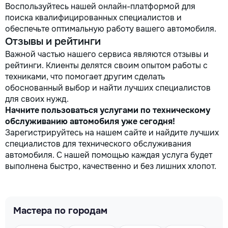
Воспользуйтесь нашей онлайн-платформой для
поиска квалифицированных специалистов и
обеспечьте оптимальную работу вашего автомобиля.
Отзывы и рейтинги
Важной частью нашего сервиса являются отзывы и
рейтинги. Клиенты делятся своим опытом работы с
техниками, что помогает другим сделать
обоснованный выбор и найти лучших специалистов
для своих нужд.
Начните пользоваться услугами по техническому
обслуживанию автомобиля уже сегодня!
Зарегистрируйтесь на нашем сайте и найдите лучших
специалистов для технического обслуживания
автомобиля. С нашей помощью каждая услуга будет
выполнена быстро, качественно и без лишних хлопот.
Мастера по городам