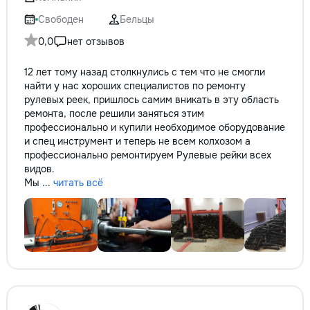
Свободен
Бельцы
0,0
нет отзывов
12 лет тому назад столкнулись с тем что не смогли
найти у нас хороших специалистов по ремонту
рулевых реек, пришлось самим вникать в эту область
ремонта, после решили заняться этим
профессионально и купили необходимое оборудование
и спец инструмент и теперь не всем колхозом а
профессионально ремонтируем Рулевые рейки всех
видов.
Мы ...
читать всё