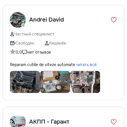
Andrei David
Частный специалист
Свободен
Кишинёв
0,0
нет отзывов
Reparam cutiile de viteze automate
читать всё
АКПП - Гарант