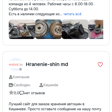
команда из 4 человек. Рабочие часы с 8.00-18.00 .
Суббота до 14.00.
Есть в наличии следующие ко...
читать всё
Hranenie-shin md
Компания
Свободен
Кишинёв
0,0
нет отзывов
Лучший сайт для заказа хранения автошин в
Кишиневе. Просто оставьте сообщение на нашу почту