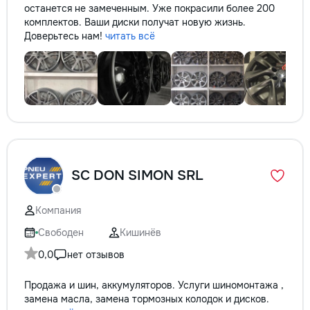
останется не замеченным. Уже покрасили более 200
комплектов. Ваши диски получат новую жизнь.
Доверьтесь нам!
читать всё
SC DON SIMON SRL
Компания
Свободен
Кишинёв
0,0
нет отзывов
Продажа и шин, аккумуляторов. Услуги шиномонтажа ,
замена масла, замена тормозных колодок и дисков.