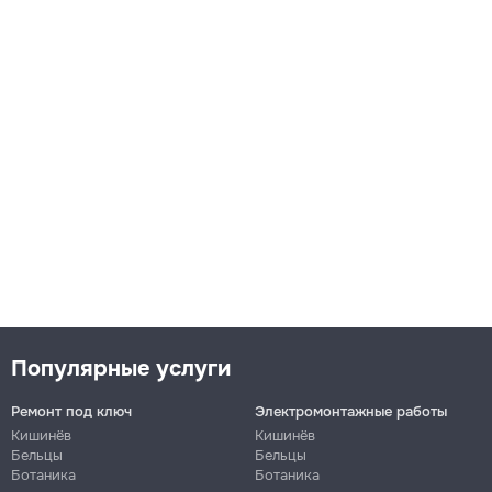
Популярные услуги
Ремонт под ключ
Электромонтажные работы
Кишинёв
Кишинёв
Бельцы
Бельцы
Ботаника
Ботаника