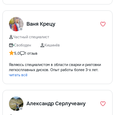
Ваня Крецу
Частный специалист
Свободен
Кишинёв
5,0
1 отзыв
Являюсь специалистом в области сварки и рихтовки
легкосплавных дисков. Опыт работы более 3-х лет.
читать всё
Александр Серлучеану