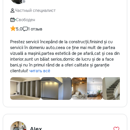
reparație veți rămâne cu schema
comunicațiilor ascunse și
Частный специалист
fotografiile tuturor etapelor
importante. Curățenie
Свободен
profesională Predăm
5,0
1 отзыв
apartamentul complet pregătit
pentru locuit – curat, fără praf și
Prestez servicii începând de la construcții,finisind și cu
fără deșeuri de construcție.
servicii în domeniu auto,ceea ce ține mai mult de partea
Prețuri orientative pentru
vizuală a mașinii,partea estetică de pe afară,cat și cea din
materiale: Prețurile depind de țara
interior,sunt un băiat serios,dornic de lucru și de a face
producătorului, brand, colecție și
bani,și nu în primul rând de a oferi calitate și garanție
categoria produsului. Gresie
clientului!
читать всё
porțelanată – de la 350–800+
lei/m² Laminat – de la 180–450+
lei/m² Materiale pentru lucrări
brute – de la 1 500–2 500 lei/m²
de apartament Uși interioare – de
la 2 500–7 000+ lei/set Tavan
extensibil – de la 120–200 lei/m²
Calitatea noastră – confortul
dumneavoastră! Realizăm
interiorul cât mai aproape posibil
Alex
de proiectul de design, cu atenție