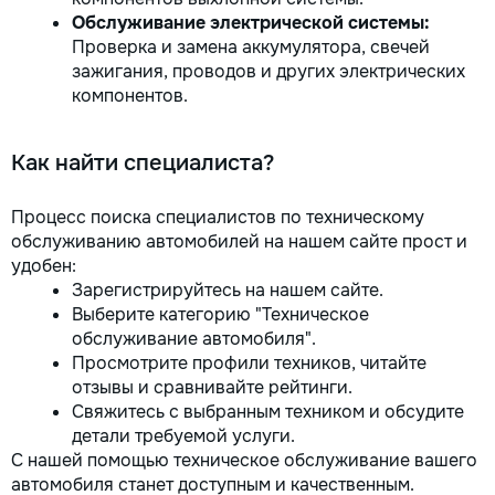
Обслуживание электрической системы:
Проверка и замена аккумулятора, свечей
зажигания, проводов и других электрических
компонентов.
Как найти специалиста?
Процесс поиска специалистов по техническому
обслуживанию автомобилей на нашем сайте прост и
удобен:
Зарегистрируйтесь на нашем сайте.
Выберите категорию "Техническое
обслуживание автомобиля".
Просмотрите профили техников, читайте
отзывы и сравнивайте рейтинги.
Свяжитесь с выбранным техником и обсудите
детали требуемой услуги.
С нашей помощью техническое обслуживание вашего
автомобиля станет доступным и качественным.