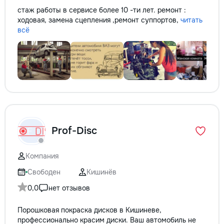
стаж работы в сервисе более 10 -ти лет. ремонт :
ходовая, замена сцепления ,ремонт суппортов,
читать
всё
Prof-Disc
Компания
Свободен
Кишинёв
0,0
нет отзывов
Порошковая покраска дисков в Кишиневе,
профессионально красим диски. Ваш автомобиль не