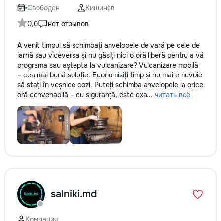
Свободен
Кишинёв
0,0
нет отзывов
A venit timpul să schimbați anvelopele de vară pe cele de
iarnă sau viceversa și nu găsiți nici o oră liberă pentru a vă
programa sau aștepta la vulcanizare? Vulcanizare mobilă
– cea mai bună soluție. Economisiți timp și nu mai e nevoie
să stați în veșnice cozi. Puteți schimba anvelopele la orice
oră convenabilă – cu siguranță, este exa...
читать всё
salniki.md
Компания