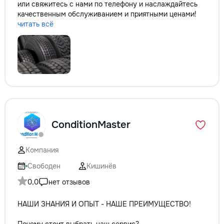
или свяжитесь с нами по телефону и наслаждайтесь
качественным обслуживанием и приятными ценами!
читать всё
ConditionMaster
Компания
Свободен
Кишинёв
0,0
нет отзывов
НАШИ ЗНАНИЯ И ОПЫТ - НАШЕ ПРЕИМУЩЕСТВО!