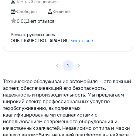
Частный специалист
Свободен
Кишинёв
0,0
нет отзывов
Ремонт рулевых реек
ОПЫТ.КАЧЕСТВО.ГАРАНТИЯ.
читать всё
1
Техническое обслуживание автомобиля — это важный
аспект, обеспечивающий его безопасность,
надежность и производительность. Мы предлагаем
широкий спектр профессиональных услуг по
техобслуживанию, выполняемых
квалифицированными специалистами с
использованием современного оборудования и
качественных запчастей. Независимо от типа и марки
вашего автомобиля, на нашей платформе вы найдете