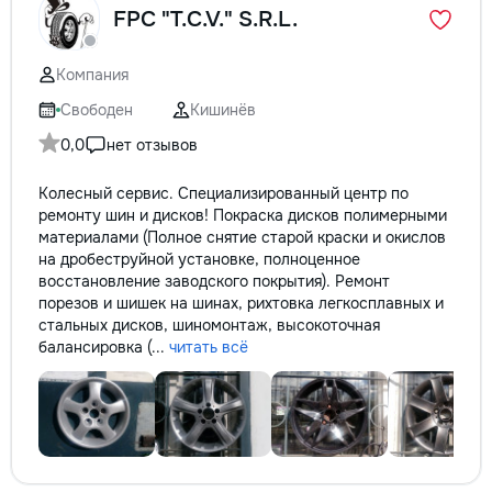
FPC "T.C.V." S.R.L.
Компания
Свободен
Кишинёв
0,0
нет отзывов
Колесный сервис. Специализированный центр по
ремонту шин и дисков! Покраска дисков полимерными
материалами (Полное снятие старой краски и окислов
на дробеструйной установке, полноценное
восстановление заводского покрытия). Ремонт
порезов и шишек на шинах, рихтовка легкосплавных и
стальных дисков, шиномонтаж, высокоточная
балансировка (...
читать всё