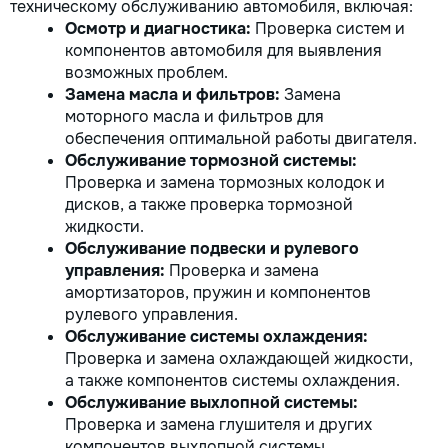
техническому обслуживанию автомобиля, включая:
Осмотр и диагностика:
Проверка систем и
компонентов автомобиля для выявления
возможных проблем.
Замена масла и фильтров:
Замена
моторного масла и фильтров для
обеспечения оптимальной работы двигателя.
Обслуживание тормозной системы:
Проверка и замена тормозных колодок и
дисков, а также проверка тормозной
жидкости.
Обслуживание подвески и рулевого
управления:
Проверка и замена
амортизаторов, пружин и компонентов
рулевого управления.
Обслуживание системы охлаждения:
Проверка и замена охлаждающей жидкости,
а также компонентов системы охлаждения.
Обслуживание выхлопной системы:
Проверка и замена глушителя и других
компонентов выхлопной системы.