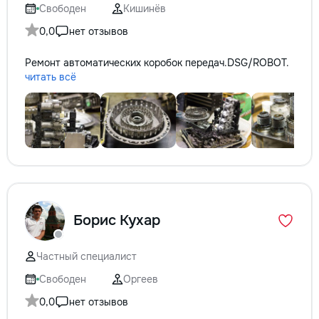
Свободен
Кишинёв
0,0
нет отзывов
Ремонт автоматических коробок передач.DSG/ROBOT.
читать всё
Борис Кухар
Частный специалист
Свободен
Оргеев
0,0
нет отзывов