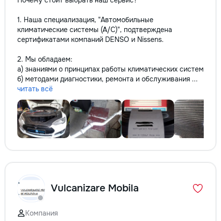
Почему стоит выбрать наш сервис?
1. Наша специализация, "Автомобильные
климатические системы (A/C)", подтверждена
сертификатами компаний DENSO и Nissens.
2. Мы обладаем:
а) знаниями о принципах работы климатических систем
б) методами диагностики, ремонта и обслуживания ...
читать всё
Vulcanizare Mobila
Компания