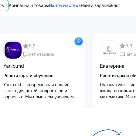
ов
Компании и товары
Найти мастера
Найти задания
Блог
0,0
0,0
нет отзывов
нет 
Yanio.md
Екатерина
Репетиторы и обучение
Репетиторы и об
Yanio.md — современная онлайн-
Лунаматика — ин
школа для детей, подростков и
школа дополните
взрослых. Мы помогаем ученикам
математике Мате
улучшать знания по школьным
интересно и с и
предметам, готовиться к
подходом. - Для 
экзаменам, поступлению и
классов - Индив
достигать личных образовательных
и групповые уроки
целей. В нашей команде работают
На русском и ру
квалифицированные преподаватели
Занятия 2 раза в