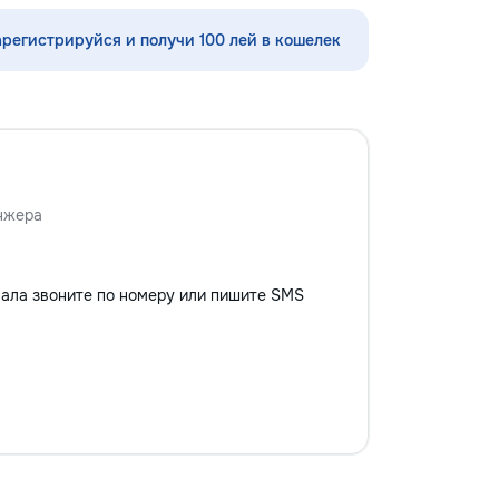
няем школьную
аем её понятной и
арегистрируйся и получи 100 лей в кошелек
кальный формат с
ой
нжера
вала звоните по номеру или пишите SMS