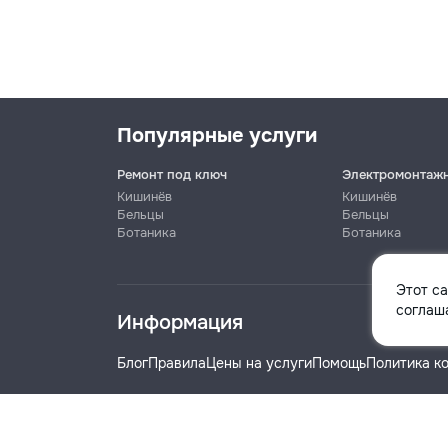
Популярные услуги
Ремонт под ключ
Электромонтаж
Кишинёв
Кишинёв
Бельцы
Бельцы
Ботаника
Ботаника
Имя
Этот с
соглаша
Информация
Телефон
Блог
Правила
Цены на услуги
Помощь
Политика к
Название компании