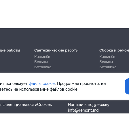
ные работы
Сантехнические работы
Сборка и ремон
Кишинёв
Кишинёв
Бельцы
Бельцы
Ботаника
Ботаника
айт использует
файлы cookie
. Продолжая просмотр, вы
етесь на использование файлов cookie.
Помощь
онфиденциальности
Cookies
Напиши в поддержку
info@remont.md
SRL "Br Team Pro"