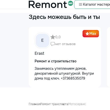
Каталог мастер
Здесь можешь быть и ты
Max
0,0
E
нет отзывов
Erast
Ремонт и строительство
Занимаюсь утеплением домов,
декоративной штукатуркой. Внутри
дома под ключ. +37368535079
Главная
Ремонт транспорта
Мотосервис