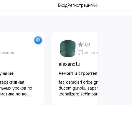
Вход
Регистрация
Ro
0,0
отзывов
нет отзывов
alexandtu
учение
Ремонт и строительство
терактивная
fac demolari orice greutate de lucru si
льных уроков по
ducem gunoiu, sapam gropi
матика легко,
,canalizare schimbam trubele.Montam
ндивидуальным
gipsocarеon dupa proect.
учеников 5–12
идуальные, парные
 (до 4 человек) -
мынском языках -
 неделю - Онлайн и