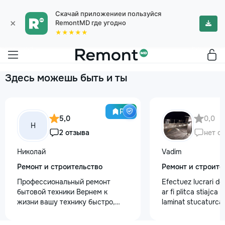
Скачай приложениеи пользуйся
×
RemontMD где угодно
★★★★★
Здесь можешь быть и ты
Pro
5,0
0,0
Н
2 отзыва
нет о
Николай
Vadim
Ремонт и строительство
Ремонт и строите
Профессиональный ремонт
Efectuez lucrari de
бытовой техники Вернем к
ar fi plitca stiajca
жизни вашу технику быстро,
laminat stucaturca.
честно и с гарантией! Мои
lemnu cum ar fi va
главные преимущества: ⏱️
nevoe apelati 068