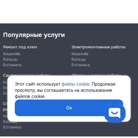
Популярные услуги
Ремонт под ключ
Электромонтажные работы
Кишинёв
Кишинёв
Бельцы
Бельцы
Ботаника
Ботаника
Сантехнические работы
Сборка и ремонт мебели
Кишинёв
Кишинёв
Этот сайт использует
файлы cookie
. Продолжая
Бельцы
Бельцы
просмотр, вы соглашаетесь на использование
Ботаника
Ботаника
файлов cookie.
Строительно-монтажные
Ок
работы
Кишинёв
Бельцы
Ботаника