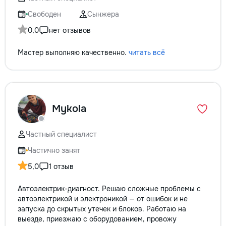
не включается? Не спешите
покупать новую! Спасем ваш
Свободен
Сынжера
бюджет.
0,0
нет отзывов
Мастер выполняю качественно.
читать всё
Mykola
Частный специалист
Частично занят
5,0
1 отзыв
Автоэлектрик-диагност. Решаю сложные проблемы с
автоэлектрикой и электроникой — от ошибок и не
запуска до скрытых утечек и блоков. Работаю на
выезде, приезжаю с оборудованием, провожу